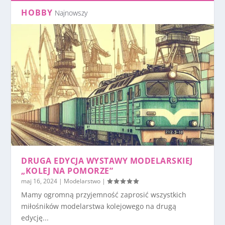
HOBBY
Najnowszy
DRUGA EDYCJA WYSTAWY MODELARSKIEJ
„KOLEJ NA POMORZE”
maj 16, 2024
|
Modelarstwo
|
Mamy ogromną przyjemność zaprosić wszystkich
miłośników modelarstwa kolejowego na drugą
edycję...