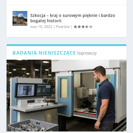
Szkocja – kraj o surowym pięknie i bardzo
bogatej historii
mar 16, 2022
|
Podróże
|
BADANIA NIENISZCZĄCE
Najnowszy