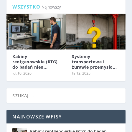
WSZYSTKO
Najnowszy
Kabiny
Systemy
rentgenowskie (RTG)
transportowe i
do badań nien...
żurawie przemysło...
lut 10, 2026
lis 12, 2025
NAJNOWSZE WPISY
Kabiny rentgenowskie (RTG) do badań