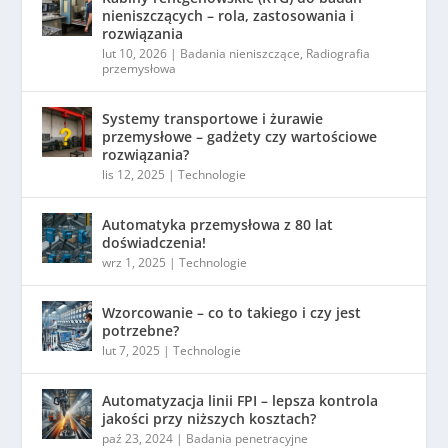
nieniszczących – rola, zastosowania i
rozwiązania
lut 10, 2026
|
Badania nieniszczące
,
Radiografia
przemysłowa
Systemy transportowe i żurawie
przemysłowe – gadżety czy wartościowe
rozwiązania?
lis 12, 2025
|
Technologie
Automatyka przemysłowa z 80 lat
doświadczenia!
wrz 1, 2025
|
Technologie
Wzorcowanie – co to takiego i czy jest
potrzebne?
lut 7, 2025
|
Technologie
Automatyzacja linii FPI – lepsza kontrola
jakości przy niższych kosztach?
paź 23, 2024
|
Badania penetracyjne