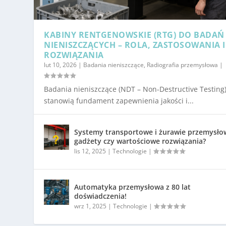
KABINY RENTGENOWSKIE (RTG) DO BADAŃ
NIENISZCZĄCYCH – ROLA, ZASTOSOWANIA I
ROZWIĄZANIA
lut 10, 2026
|
Badania nieniszczące
,
Radiografia przemysłowa
|
Badania nieniszczące (NDT – Non-Destructive Testing
stanowią fundament zapewnienia jakości i...
Systemy transportowe i żurawie przemysło
gadżety czy wartościowe rozwiązania?
lis 12, 2025
|
Technologie
|
Automatyka przemysłowa z 80 lat
doświadczenia!
wrz 1, 2025
|
Technologie
|