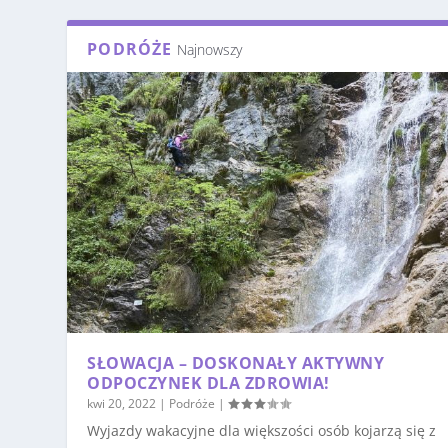
PODRÓŻE
Najnowszy
SŁOWACJA – DOSKONAŁY AKTYWNY
ODPOCZYNEK DLA ZDROWIA!
kwi 20, 2022
|
Podróże
|
Wyjazdy wakacyjne dla większości osób kojarzą się z