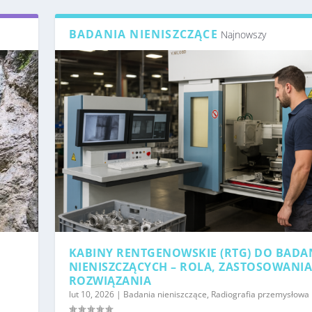
BADANIA NIENISZCZĄCE
Najnowszy
KABINY RENTGENOWSKIE (RTG) DO BADA
NIENISZCZĄCYCH – ROLA, ZASTOSOWANIA
ROZWIĄZANIA
lut 10, 2026
|
Badania nieniszczące
,
Radiografia przemysłowa