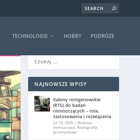
TECHNOLOGIE
HOBBY
PODRÓŻE
NAJNOWSZE WPISY
Kabiny rentgenowskie
(RTG) do badań
nieniszczących – rola,
zastosowania i rozwiązania
lut 10, 2026
|
Badania
nieniszczące
,
Radiografia
przemysłowa