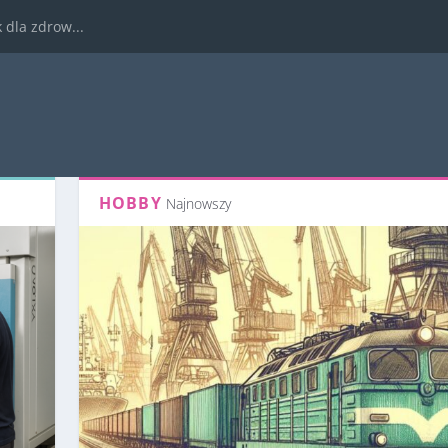
dla zdrow...
HOBBY
Najnowszy