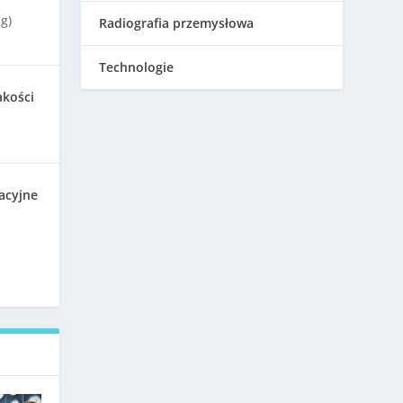
g)
Radiografia przemysłowa
Technologie
akości
acyjne