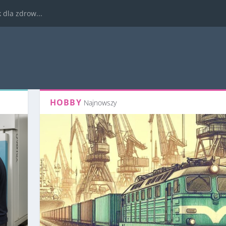
dla zdrow...
HOBBY
Najnowszy