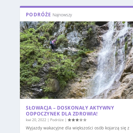
PODRÓŻE
Najnowszy
SŁOWACJA – DOSKONAŁY AKTYWNY
ODPOCZYNEK DLA ZDROWIA!
kwi 20, 2022
|
Podróże
|
Wyjazdy wakacyjne dla większości osób kojarzą się z