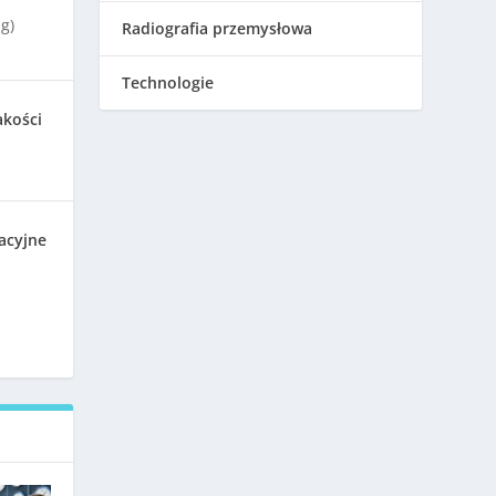
g)
Radiografia przemysłowa
Technologie
akości
acyjne