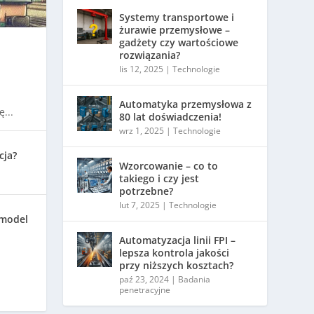
Systemy transportowe i
żurawie przemysłowe –
gadżety czy wartościowe
rozwiązania?
lis 12, 2025
|
Technologie
Automatyka przemysłowa z
...
80 lat doświadczenia!
wrz 1, 2025
|
Technologie
cja?
Wzorcowanie – co to
takiego i czy jest
potrzebne?
lut 7, 2025
|
Technologie
 model
Automatyzacja linii FPI –
lepsza kontrola jakości
przy niższych kosztach?
paź 23, 2024
|
Badania
penetracyjne