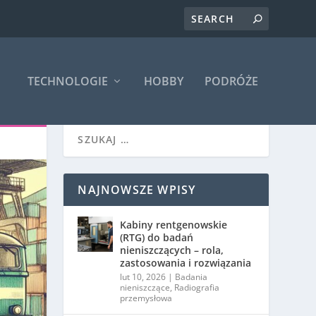
TECHNOLOGIE
HOBBY
PODRÓŻE
NAJNOWSZE WPISY
Kabiny rentgenowskie
(RTG) do badań
nieniszczących – rola,
zastosowania i rozwiązania
lut 10, 2026
|
Badania
nieniszczące
,
Radiografia
przemysłowa