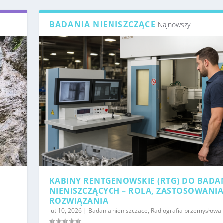
BADANIA NIENISZCZĄCE
Najnowszy
KABINY RENTGENOWSKIE (RTG) DO BADA
NIENISZCZĄCYCH – ROLA, ZASTOSOWANIA
ROZWIĄZANIA
lut 10, 2026
|
Badania nieniszczące
,
Radiografia przemysłowa