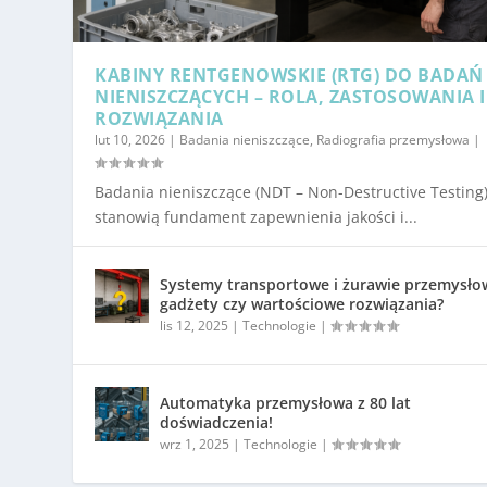
KABINY RENTGENOWSKIE (RTG) DO BADAŃ
NIENISZCZĄCYCH – ROLA, ZASTOSOWANIA I
ROZWIĄZANIA
lut 10, 2026
|
Badania nieniszczące
,
Radiografia przemysłowa
|
Badania nieniszczące (NDT – Non-Destructive Testing
stanowią fundament zapewnienia jakości i...
Systemy transportowe i żurawie przemysło
gadżety czy wartościowe rozwiązania?
lis 12, 2025
|
Technologie
|
Automatyka przemysłowa z 80 lat
doświadczenia!
wrz 1, 2025
|
Technologie
|