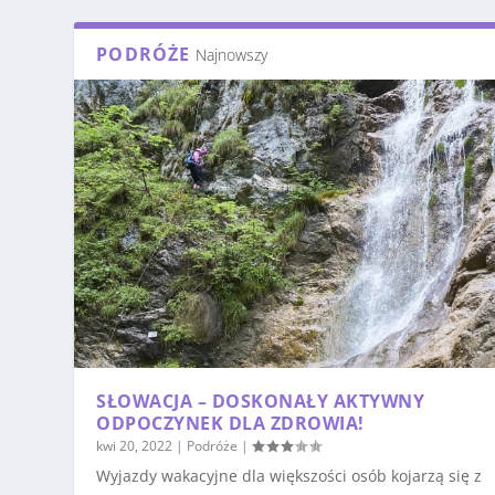
PODRÓŻE
Najnowszy
SŁOWACJA – DOSKONAŁY AKTYWNY
ODPOCZYNEK DLA ZDROWIA!
kwi 20, 2022
|
Podróże
|
Wyjazdy wakacyjne dla większości osób kojarzą się z