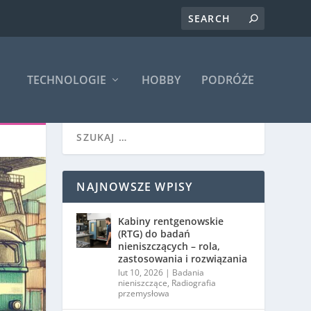
TECHNOLOGIE
HOBBY
PODRÓŻE
NAJNOWSZE WPISY
Kabiny rentgenowskie
(RTG) do badań
nieniszczących – rola,
zastosowania i rozwiązania
lut 10, 2026
|
Badania
nieniszczące
,
Radiografia
przemysłowa