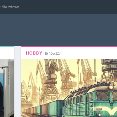
dla zdrow...
HOBBY
Najnowszy