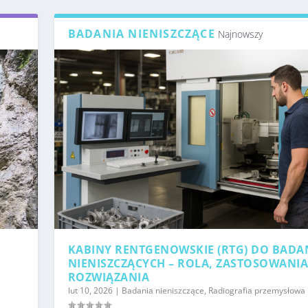
BADANIA NIENISZCZĄCE
Najnowszy
KABINY RENTGENOWSKIE (RTG) DO BADA
NIENISZCZĄCYCH – ROLA, ZASTOSOWANIA
ROZWIĄZANIA
lut 10, 2026
|
Badania nieniszczące
,
Radiografia przemysłowa