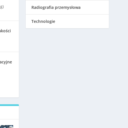
g)
Radiografia przemysłowa
Technologie
akości
acyjne