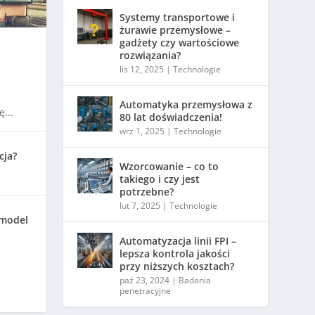
Systemy transportowe i
żurawie przemysłowe –
gadżety czy wartościowe
rozwiązania?
lis 12, 2025
|
Technologie
Automatyka przemysłowa z
...
80 lat doświadczenia!
wrz 1, 2025
|
Technologie
cja?
Wzorcowanie – co to
takiego i czy jest
potrzebne?
lut 7, 2025
|
Technologie
 model
Automatyzacja linii FPI –
lepsza kontrola jakości
przy niższych kosztach?
paź 23, 2024
|
Badania
penetracyjne