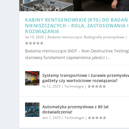
KABINY RENTGENOWSKIE (RTG) DO BADAŃ
NIENISZCZĄCYCH – ROLA, ZASTOSOWANIA I
ROZWIĄZANIA
lut 10, 2026
|
Badania nieniszczące
,
Radiografia przemysłowa
|
Badania nieniszczące (NDT – Non-Destructive Testing
stanowią fundament zapewnienia jakości i...
Systemy transportowe i żurawie przemysło
gadżety czy wartościowe rozwiązania?
lis 12, 2025
|
Technologie
|
Automatyka przemysłowa z 80 lat
doświadczenia!
wrz 1, 2025
|
Technologie
|