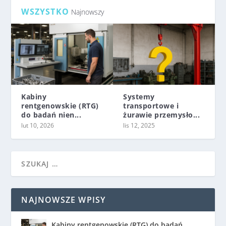
WSZYSTKO
Najnowszy
Kabiny
Systemy
rentgenowskie (RTG)
transportowe i
do badań nien...
żurawie przemysło...
lut 10, 2026
lis 12, 2025
NAJNOWSZE WPISY
Kabiny rentgenowskie (RTG) do badań