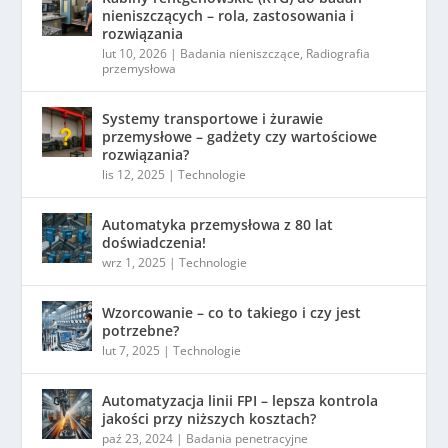
nieniszczących – rola, zastosowania i
rozwiązania
lut 10, 2026
|
Badania nieniszczące
,
Radiografia
przemysłowa
Systemy transportowe i żurawie
przemysłowe – gadżety czy wartościowe
rozwiązania?
lis 12, 2025
|
Technologie
Automatyka przemysłowa z 80 lat
doświadczenia!
wrz 1, 2025
|
Technologie
Wzorcowanie – co to takiego i czy jest
potrzebne?
lut 7, 2025
|
Technologie
Automatyzacja linii FPI – lepsza kontrola
jakości przy niższych kosztach?
paź 23, 2024
|
Badania penetracyjne