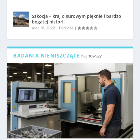
Szkocja – kraj o surowym pięknie i bardzo
bogatej historii
mar 16, 2022
|
Podróże
|
BADANIA NIENISZCZĄCE
Najnowszy