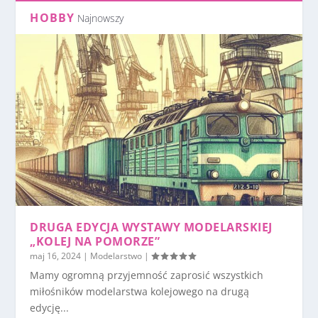
HOBBY
Najnowszy
DRUGA EDYCJA WYSTAWY MODELARSKIEJ
„KOLEJ NA POMORZE”
maj 16, 2024
|
Modelarstwo
|
Mamy ogromną przyjemność zaprosić wszystkich
miłośników modelarstwa kolejowego na drugą
edycję...