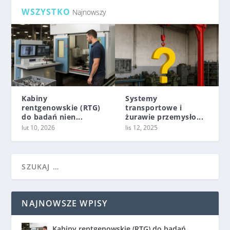
WSZYSTKO
Najnowszy
Kabiny
Systemy
rentgenowskie (RTG)
transportowe i
do badań nien...
żurawie przemysło...
lut 10, 2026
lis 12, 2025
NAJNOWSZE WPISY
Kabiny rentgenowskie (RTG) do badań