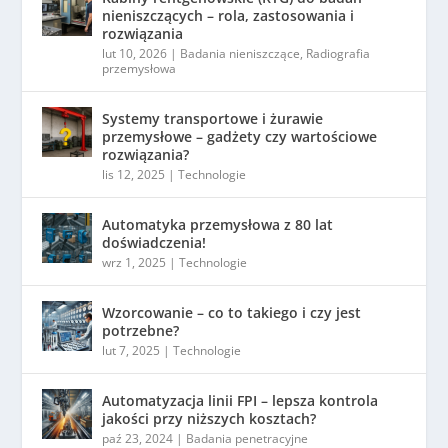
nieniszczących – rola, zastosowania i
rozwiązania
lut 10, 2026
|
Badania nieniszczące
,
Radiografia
przemysłowa
Systemy transportowe i żurawie
przemysłowe – gadżety czy wartościowe
rozwiązania?
lis 12, 2025
|
Technologie
Automatyka przemysłowa z 80 lat
doświadczenia!
wrz 1, 2025
|
Technologie
Wzorcowanie – co to takiego i czy jest
potrzebne?
lut 7, 2025
|
Technologie
Automatyzacja linii FPI – lepsza kontrola
jakości przy niższych kosztach?
paź 23, 2024
|
Badania penetracyjne