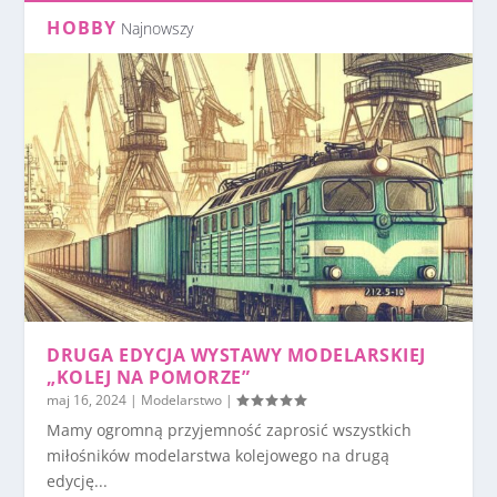
HOBBY
Najnowszy
DRUGA EDYCJA WYSTAWY MODELARSKIEJ
„KOLEJ NA POMORZE”
maj 16, 2024
|
Modelarstwo
|
Mamy ogromną przyjemność zaprosić wszystkich
miłośników modelarstwa kolejowego na drugą
edycję...