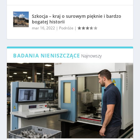
Szkocja – kraj o surowym pięknie i bardzo
bogatej historii
mar 16, 2022
|
Podróże
|
BADANIA NIENISZCZĄCE
Najnowszy