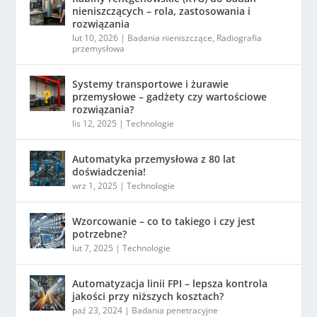
nieniszczących – rola, zastosowania i
rozwiązania
lut 10, 2026
|
Badania nieniszczące
,
Radiografia
przemysłowa
Systemy transportowe i żurawie
przemysłowe – gadżety czy wartościowe
rozwiązania?
lis 12, 2025
|
Technologie
Automatyka przemysłowa z 80 lat
doświadczenia!
wrz 1, 2025
|
Technologie
Wzorcowanie – co to takiego i czy jest
potrzebne?
lut 7, 2025
|
Technologie
Automatyzacja linii FPI – lepsza kontrola
jakości przy niższych kosztach?
paź 23, 2024
|
Badania penetracyjne