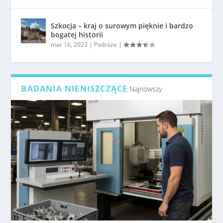
Szkocja – kraj o surowym pięknie i bardzo
bogatej historii
mar 16, 2022
|
Podróże
|
BADANIA NIENISZCZĄCE
Najnowszy