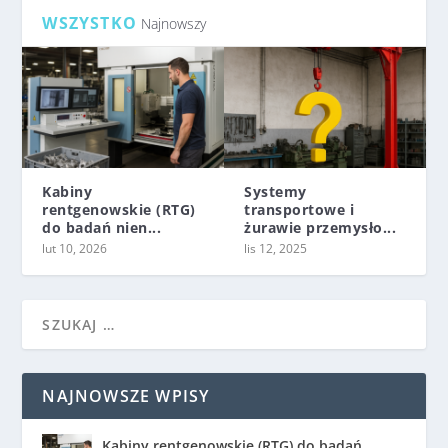
WSZYSTKO
Najnowszy
Kabiny
Systemy
rentgenowskie (RTG)
transportowe i
do badań nien...
żurawie przemysło...
lut 10, 2026
lis 12, 2025
NAJNOWSZE WPISY
Kabiny rentgenowskie (RTG) do badań