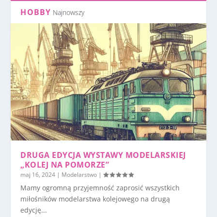
HOBBY
Najnowszy
DRUGA EDYCJA WYSTAWY MODELARSKIEJ
„KOLEJ NA POMORZE”
maj 16, 2024
|
Modelarstwo
|
Mamy ogromną przyjemność zaprosić wszystkich
miłośników modelarstwa kolejowego na drugą
edycję...