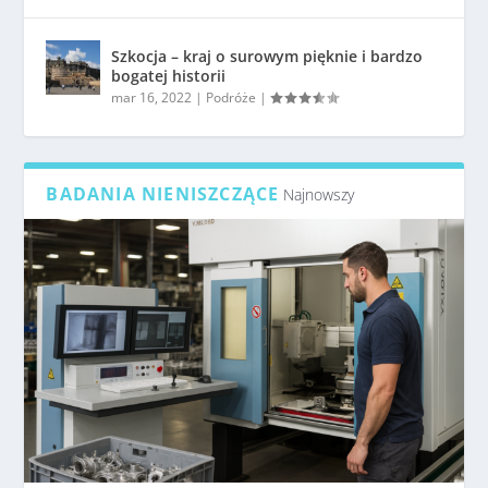
Szkocja – kraj o surowym pięknie i bardzo
bogatej historii
mar 16, 2022
|
Podróże
|
BADANIA NIENISZCZĄCE
Najnowszy