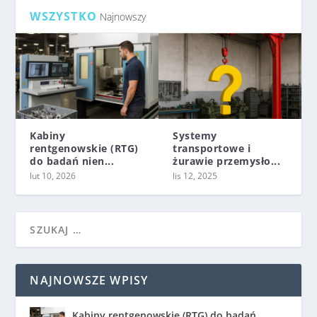
WSZYSTKO
Najnowszy
Kabiny
Systemy
rentgenowskie (RTG)
transportowe i
do badań nien...
żurawie przemysło...
lut 10, 2026
lis 12, 2025
NAJNOWSZE WPISY
Kabiny rentgenowskie (RTG) do badań