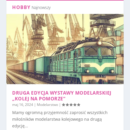
HOBBY
Najnowszy
DRUGA EDYCJA WYSTAWY MODELARSKIEJ
„KOLEJ NA POMORZE”
maj 16, 2024
|
Modelarstwo
|
Mamy ogromną przyjemność zaprosić wszystkich
miłośników modelarstwa kolejowego na drugą
edycję...