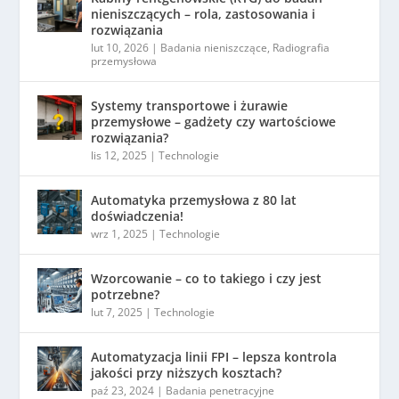
nieniszczących – rola, zastosowania i
rozwiązania
lut 10, 2026
|
Badania nieniszczące
,
Radiografia
przemysłowa
Systemy transportowe i żurawie
przemysłowe – gadżety czy wartościowe
rozwiązania?
lis 12, 2025
|
Technologie
Automatyka przemysłowa z 80 lat
doświadczenia!
wrz 1, 2025
|
Technologie
Wzorcowanie – co to takiego i czy jest
potrzebne?
lut 7, 2025
|
Technologie
Automatyzacja linii FPI – lepsza kontrola
jakości przy niższych kosztach?
paź 23, 2024
|
Badania penetracyjne