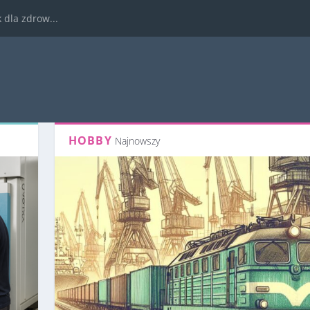
dla zdrow...
HOBBY
Najnowszy