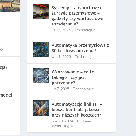
Systemy transportowe i
żurawie przemysłowe –
gadżety czy wartościowe
rozwiązania?
lis 12, 2025
|
Technologie
Automatyka przemysłowa z
...
80 lat doświadczenia!
wrz 1, 2025
|
Technologie
cja?
Wzorcowanie – co to
takiego i czy jest
potrzebne?
lut 7, 2025
|
Technologie
 model
Automatyzacja linii FPI –
lepsza kontrola jakości
przy niższych kosztach?
paź 23, 2024
|
Badania
penetracyjne