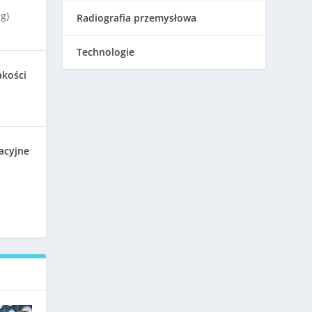
g)
Radiografia przemysłowa
Technologie
akości
acyjne