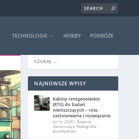
TECHNOLOGIE
HOBBY
PODRÓŻE
NAJNOWSZE WPISY
Kabiny rentgenowskie
(RTG) do badań
nieniszczących – rola,
zastosowania i rozwiązania
lut 10, 2026
|
Badania
nieniszczące
,
Radiografia
przemysłowa