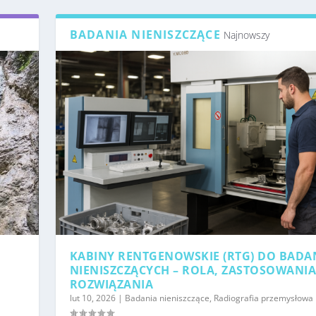
BADANIA NIENISZCZĄCE
Najnowszy
KABINY RENTGENOWSKIE (RTG) DO BADA
NIENISZCZĄCYCH – ROLA, ZASTOSOWANIA
ROZWIĄZANIA
lut 10, 2026
|
Badania nieniszczące
,
Radiografia przemysłowa