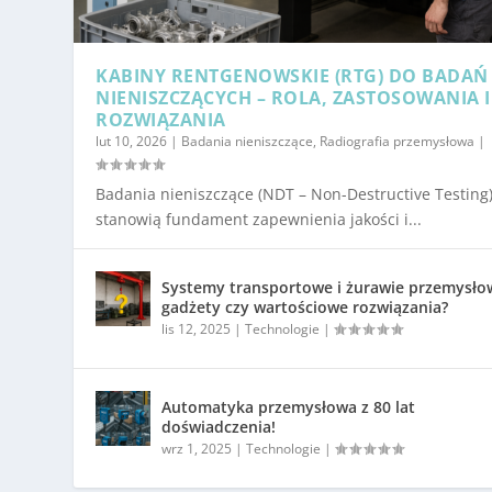
KABINY RENTGENOWSKIE (RTG) DO BADAŃ
NIENISZCZĄCYCH – ROLA, ZASTOSOWANIA I
ROZWIĄZANIA
lut 10, 2026
|
Badania nieniszczące
,
Radiografia przemysłowa
|
Badania nieniszczące (NDT – Non-Destructive Testing
stanowią fundament zapewnienia jakości i...
Systemy transportowe i żurawie przemysło
gadżety czy wartościowe rozwiązania?
lis 12, 2025
|
Technologie
|
Automatyka przemysłowa z 80 lat
doświadczenia!
wrz 1, 2025
|
Technologie
|