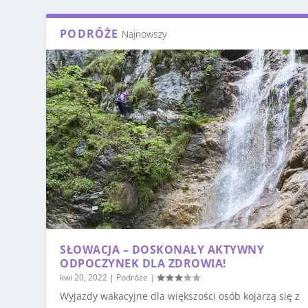
PODRÓŻE
Najnowszy
SŁOWACJA – DOSKONAŁY AKTYWNY
ODPOCZYNEK DLA ZDROWIA!
kwi 20, 2022
|
Podróże
|
Wyjazdy wakacyjne dla większości osób kojarzą się z