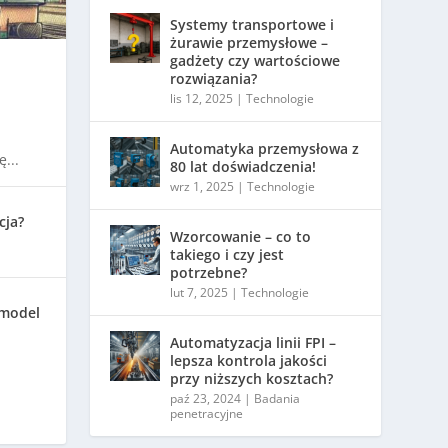
Systemy transportowe i
żurawie przemysłowe –
gadżety czy wartościowe
rozwiązania?
lis 12, 2025
|
Technologie
Automatyka przemysłowa z
...
80 lat doświadczenia!
wrz 1, 2025
|
Technologie
cja?
Wzorcowanie – co to
takiego i czy jest
potrzebne?
lut 7, 2025
|
Technologie
 model
Automatyzacja linii FPI –
lepsza kontrola jakości
przy niższych kosztach?
paź 23, 2024
|
Badania
penetracyjne