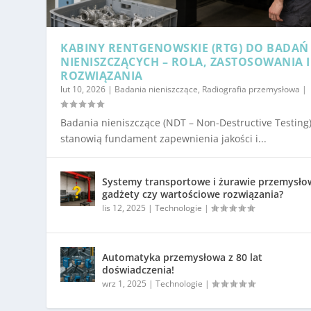
KABINY RENTGENOWSKIE (RTG) DO BADAŃ
NIENISZCZĄCYCH – ROLA, ZASTOSOWANIA I
ROZWIĄZANIA
lut 10, 2026
|
Badania nieniszczące
,
Radiografia przemysłowa
|
Badania nieniszczące (NDT – Non-Destructive Testing
stanowią fundament zapewnienia jakości i...
Systemy transportowe i żurawie przemysło
gadżety czy wartościowe rozwiązania?
lis 12, 2025
|
Technologie
|
Automatyka przemysłowa z 80 lat
doświadczenia!
wrz 1, 2025
|
Technologie
|