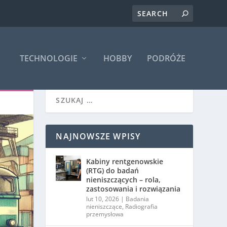
TECHNOLOGIE
HOBBY
PODRÓŻE
NAJNOWSZE WPISY
Kabiny rentgenowskie
(RTG) do badań
nieniszczących – rola,
zastosowania i rozwiązania
lut 10, 2026
|
Badania
nieniszczące
,
Radiografia
przemysłowa