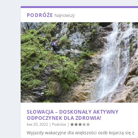
PODRÓŻE
Najnowszy
SŁOWACJA – DOSKONAŁY AKTYWNY
ODPOCZYNEK DLA ZDROWIA!
kwi 20, 2022
|
Podróże
|
Wyjazdy wakacyjne dla większości osób kojarzą się z