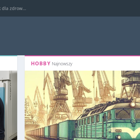
dla zdrow...
HOBBY
Najnowszy