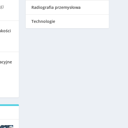
g)
Radiografia przemysłowa
Technologie
akości
acyjne