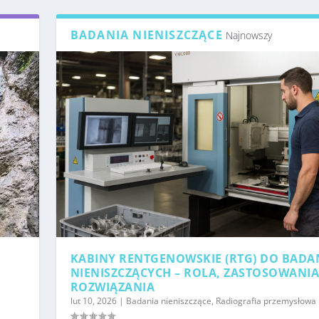
BADANIA NIENISZCZĄCE
Najnowszy
KABINY RENTGENOWSKIE (RTG) DO BADA
NIENISZCZĄCYCH – ROLA, ZASTOSOWANIA
ROZWIĄZANIA
lut 10, 2026
|
Badania nieniszczące
,
Radiografia przemysłowa