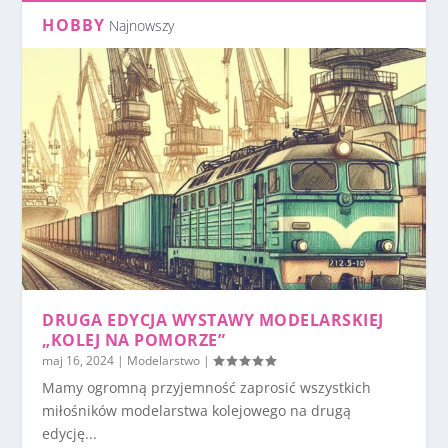
HOBBY
Najnowszy
DRUGA EDYCJA WYSTAWY MODELARSKIEJ
„KOLEJ NA POMORZE”
maj 16, 2024
|
Modelarstwo
|
Mamy ogromną przyjemność zaprosić wszystkich
miłośników modelarstwa kolejowego na drugą
edycję...