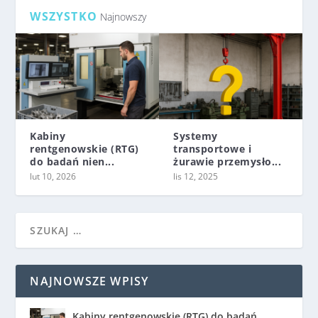
WSZYSTKO
Najnowszy
Kabiny
Systemy
rentgenowskie (RTG)
transportowe i
do badań nien...
żurawie przemysło...
lut 10, 2026
lis 12, 2025
NAJNOWSZE WPISY
Kabiny rentgenowskie (RTG) do badań