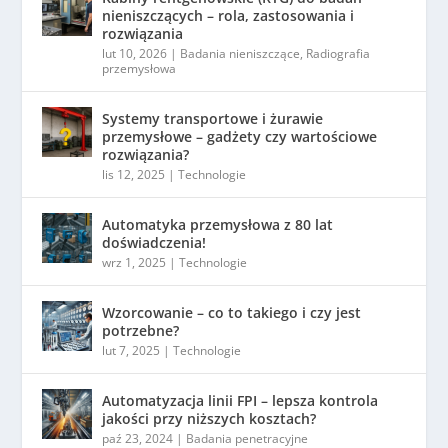
nieniszczących – rola, zastosowania i
rozwiązania
lut 10, 2026
|
Badania nieniszczące
,
Radiografia
przemysłowa
Systemy transportowe i żurawie
przemysłowe – gadżety czy wartościowe
rozwiązania?
lis 12, 2025
|
Technologie
Automatyka przemysłowa z 80 lat
doświadczenia!
wrz 1, 2025
|
Technologie
Wzorcowanie – co to takiego i czy jest
potrzebne?
lut 7, 2025
|
Technologie
Automatyzacja linii FPI – lepsza kontrola
jakości przy niższych kosztach?
paź 23, 2024
|
Badania penetracyjne