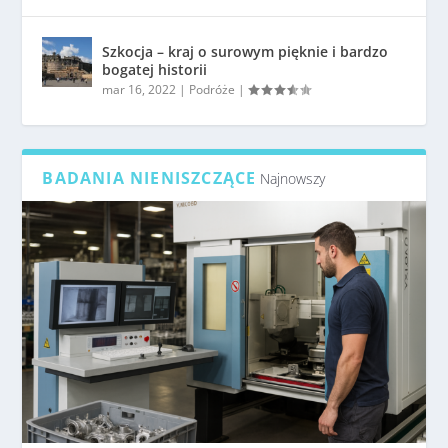
Szkocja – kraj o surowym pięknie i bardzo
bogatej historii
mar 16, 2022
|
Podróże
|
BADANIA NIENISZCZĄCE
Najnowszy