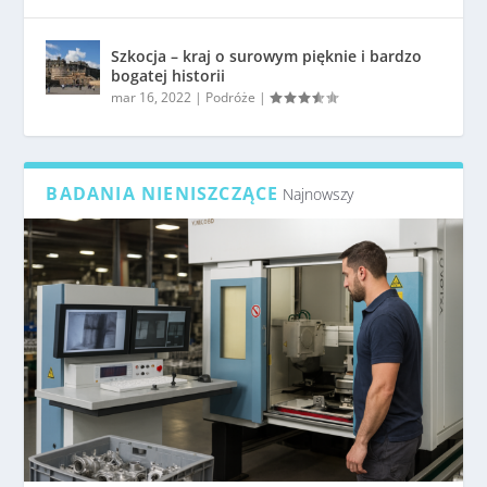
Szkocja – kraj o surowym pięknie i bardzo
bogatej historii
mar 16, 2022
|
Podróże
|
BADANIA NIENISZCZĄCE
Najnowszy