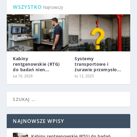
WSZYSTKO
Najnowszy
Kabiny
Systemy
rentgenowskie (RTG)
transportowe i
do badań nien...
żurawie przemysło...
lut 10, 2026
lis 12, 2025
NAJNOWSZE WPISY
Kabiny rentgenowskie (RTG) do badań