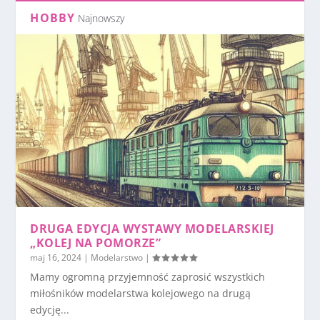
HOBBY
Najnowszy
DRUGA EDYCJA WYSTAWY MODELARSKIEJ
„KOLEJ NA POMORZE”
maj 16, 2024
|
Modelarstwo
|
Mamy ogromną przyjemność zaprosić wszystkich
miłośników modelarstwa kolejowego na drugą
edycję...