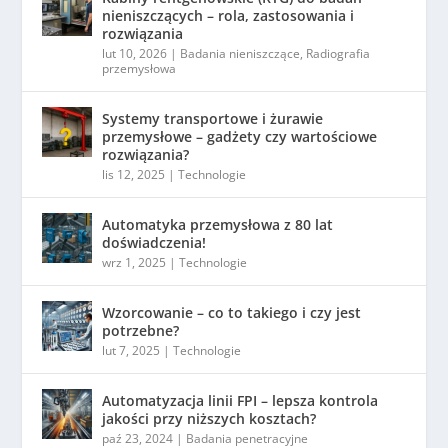
nieniszczących – rola, zastosowania i
rozwiązania
lut 10, 2026
|
Badania nieniszczące
,
Radiografia
przemysłowa
Systemy transportowe i żurawie
przemysłowe – gadżety czy wartościowe
rozwiązania?
lis 12, 2025
|
Technologie
Automatyka przemysłowa z 80 lat
doświadczenia!
wrz 1, 2025
|
Technologie
Wzorcowanie – co to takiego i czy jest
potrzebne?
lut 7, 2025
|
Technologie
Automatyzacja linii FPI – lepsza kontrola
jakości przy niższych kosztach?
paź 23, 2024
|
Badania penetracyjne