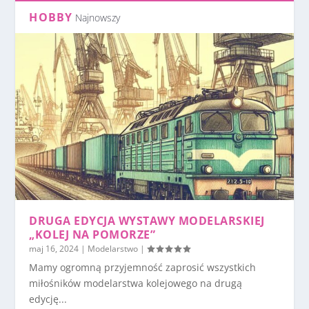
HOBBY
Najnowszy
DRUGA EDYCJA WYSTAWY MODELARSKIEJ
„KOLEJ NA POMORZE”
maj 16, 2024
|
Modelarstwo
|
Mamy ogromną przyjemność zaprosić wszystkich
miłośników modelarstwa kolejowego na drugą
edycję...