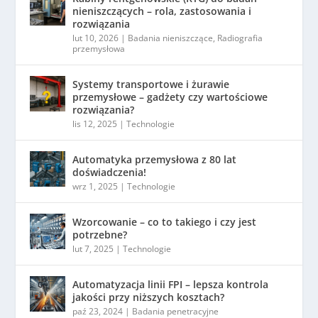
nieniszczących – rola, zastosowania i
rozwiązania
lut 10, 2026
|
Badania nieniszczące
,
Radiografia
przemysłowa
Systemy transportowe i żurawie
przemysłowe – gadżety czy wartościowe
rozwiązania?
lis 12, 2025
|
Technologie
Automatyka przemysłowa z 80 lat
doświadczenia!
wrz 1, 2025
|
Technologie
Wzorcowanie – co to takiego i czy jest
potrzebne?
lut 7, 2025
|
Technologie
Automatyzacja linii FPI – lepsza kontrola
jakości przy niższych kosztach?
paź 23, 2024
|
Badania penetracyjne