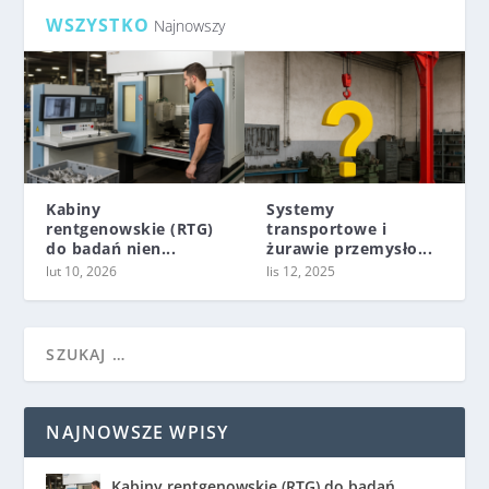
WSZYSTKO
Najnowszy
Kabiny
Systemy
rentgenowskie (RTG)
transportowe i
do badań nien...
żurawie przemysło...
lut 10, 2026
lis 12, 2025
NAJNOWSZE WPISY
Kabiny rentgenowskie (RTG) do badań