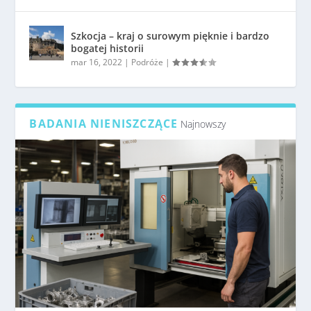
Szkocja – kraj o surowym pięknie i bardzo
bogatej historii
mar 16, 2022
|
Podróże
|
BADANIA NIENISZCZĄCE
Najnowszy