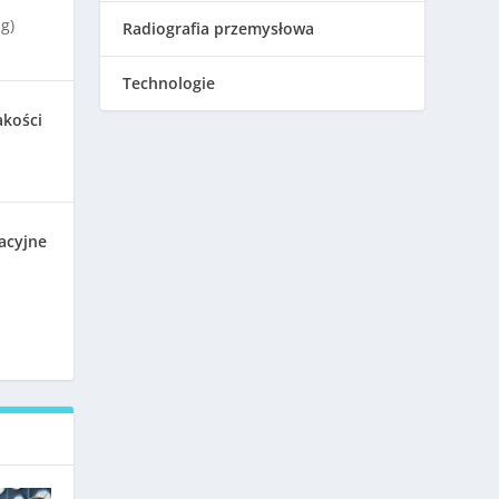
g)
Radiografia przemysłowa
Technologie
akości
acyjne