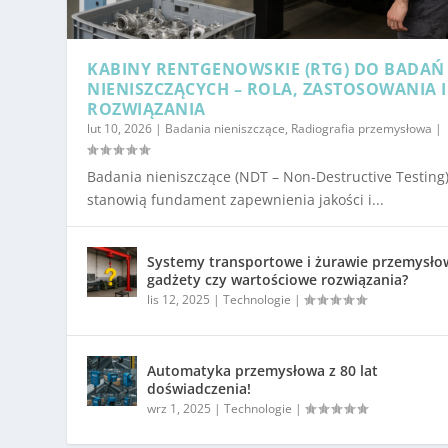
KABINY RENTGENOWSKIE (RTG) DO BADAŃ
NIENISZCZĄCYCH – ROLA, ZASTOSOWANIA I
ROZWIĄZANIA
lut 10, 2026
|
Badania nieniszczące
,
Radiografia przemysłowa
|
Badania nieniszczące (NDT – Non-Destructive Testing
stanowią fundament zapewnienia jakości i...
Systemy transportowe i żurawie przemysło
gadżety czy wartościowe rozwiązania?
lis 12, 2025
|
Technologie
|
Automatyka przemysłowa z 80 lat
doświadczenia!
wrz 1, 2025
|
Technologie
|