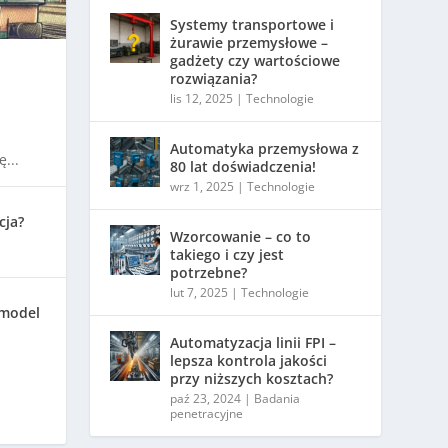
Systemy transportowe i
żurawie przemysłowe –
gadżety czy wartościowe
rozwiązania?
lis 12, 2025
|
Technologie
Automatyka przemysłowa z
...
80 lat doświadczenia!
wrz 1, 2025
|
Technologie
cja?
Wzorcowanie – co to
takiego i czy jest
potrzebne?
lut 7, 2025
|
Technologie
 model
Automatyzacja linii FPI –
lepsza kontrola jakości
przy niższych kosztach?
paź 23, 2024
|
Badania
penetracyjne