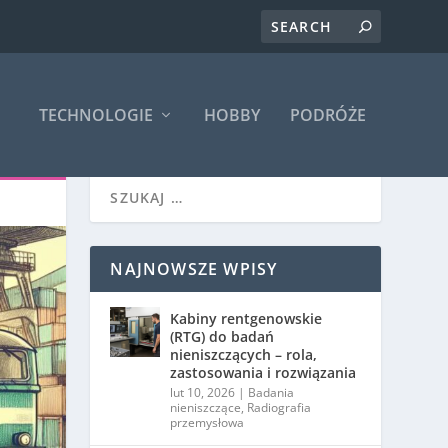
TECHNOLOGIE
HOBBY
PODRÓŻE
NAJNOWSZE WPISY
Kabiny rentgenowskie
(RTG) do badań
nieniszczących – rola,
zastosowania i rozwiązania
lut 10, 2026
|
Badania
nieniszczące
,
Radiografia
przemysłowa