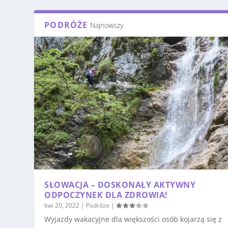
PODRÓŻE
Najnowszy
SŁOWACJA – DOSKONAŁY AKTYWNY
ODPOCZYNEK DLA ZDROWIA!
kwi 20, 2022
|
Podróże
|
Wyjazdy wakacyjne dla większości osób kojarzą się z