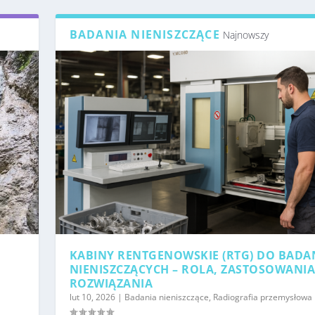
BADANIA NIENISZCZĄCE
Najnowszy
KABINY RENTGENOWSKIE (RTG) DO BADA
NIENISZCZĄCYCH – ROLA, ZASTOSOWANIA
ROZWIĄZANIA
lut 10, 2026
|
Badania nieniszczące
,
Radiografia przemysłowa