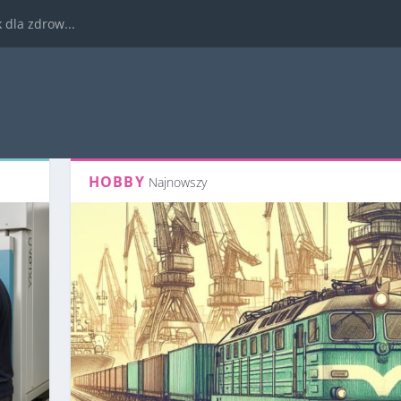
dla zdrow...
HOBBY
Najnowszy