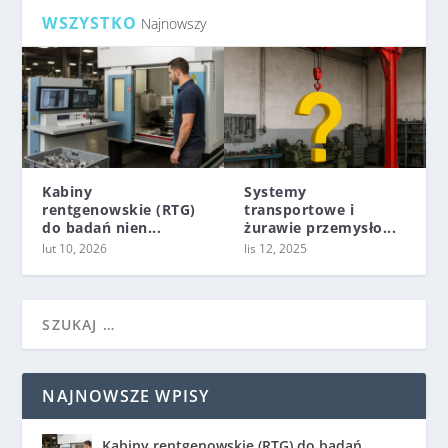
WSZYSTKO
Najnowszy
Kabiny
Systemy
rentgenowskie (RTG)
transportowe i
do badań nien...
żurawie przemysło...
lut 10, 2026
lis 12, 2025
NAJNOWSZE WPISY
Kabiny rentgenowskie (RTG) do badań