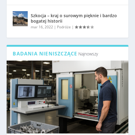
Szkocja – kraj o surowym pięknie i bardzo
bogatej historii
mar 16, 2022
|
Podróże
|
BADANIA NIENISZCZĄCE
Najnowszy