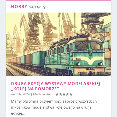
HOBBY
Najnowszy
DRUGA EDYCJA WYSTAWY MODELARSKIEJ
„KOLEJ NA POMORZE”
maj 16, 2024
|
Modelarstwo
|
Mamy ogromną przyjemność zaprosić wszystkich
miłośników modelarstwa kolejowego na drugą
edycję...