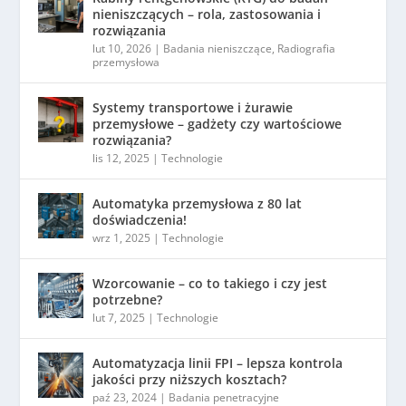
nieniszczących – rola, zastosowania i
rozwiązania
lut 10, 2026
|
Badania nieniszczące
,
Radiografia
przemysłowa
Systemy transportowe i żurawie
przemysłowe – gadżety czy wartościowe
rozwiązania?
lis 12, 2025
|
Technologie
Automatyka przemysłowa z 80 lat
doświadczenia!
wrz 1, 2025
|
Technologie
Wzorcowanie – co to takiego i czy jest
potrzebne?
lut 7, 2025
|
Technologie
Automatyzacja linii FPI – lepsza kontrola
jakości przy niższych kosztach?
paź 23, 2024
|
Badania penetracyjne