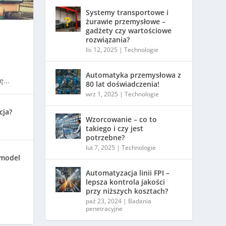
Systemy transportowe i
żurawie przemysłowe –
gadżety czy wartościowe
rozwiązania?
lis 12, 2025
|
Technologie
Automatyka przemysłowa z
...
80 lat doświadczenia!
wrz 1, 2025
|
Technologie
cja?
Wzorcowanie – co to
takiego i czy jest
potrzebne?
lut 7, 2025
|
Technologie
 model
Automatyzacja linii FPI –
lepsza kontrola jakości
przy niższych kosztach?
paź 23, 2024
|
Badania
penetracyjne