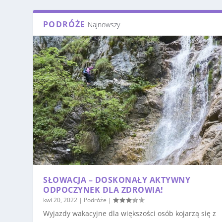
PODRÓŻE
Najnowszy
SŁOWACJA – DOSKONAŁY AKTYWNY
ODPOCZYNEK DLA ZDROWIA!
kwi 20, 2022
|
Podróże
|
Wyjazdy wakacyjne dla większości osób kojarzą się z