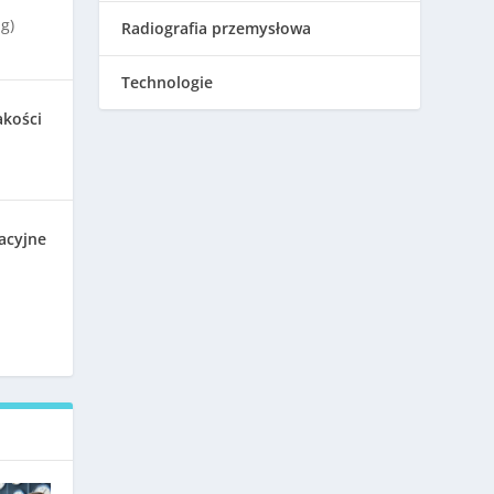
g)
Radiografia przemysłowa
Technologie
akości
acyjne