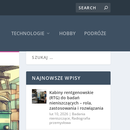
TECHNOLOGIE
HOBBY
PODRÓŻE
NAJNOWSZE WPISY
Kabiny rentgenowskie
(RTG) do badań
nieniszczących – rola,
zastosowania i rozwiązania
lut 10, 2026
|
Badania
nieniszczące
,
Radiografia
przemysłowa