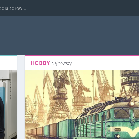
dla zdrow...
HOBBY
Najnowszy