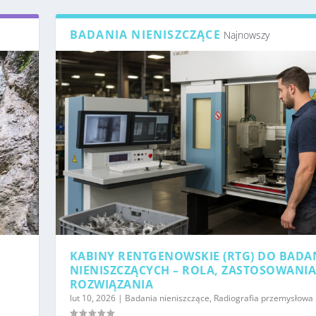
BADANIA NIENISZCZĄCE
Najnowszy
KABINY RENTGENOWSKIE (RTG) DO BADA
NIENISZCZĄCYCH – ROLA, ZASTOSOWANIA
ROZWIĄZANIA
lut 10, 2026
|
Badania nieniszczące
,
Radiografia przemysłowa