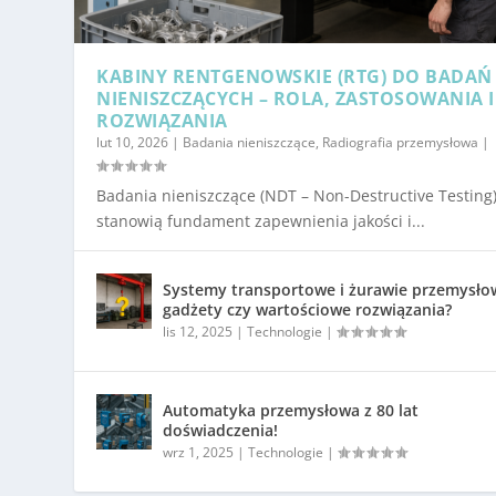
KABINY RENTGENOWSKIE (RTG) DO BADAŃ
NIENISZCZĄCYCH – ROLA, ZASTOSOWANIA I
ROZWIĄZANIA
lut 10, 2026
|
Badania nieniszczące
,
Radiografia przemysłowa
|
Badania nieniszczące (NDT – Non-Destructive Testing
stanowią fundament zapewnienia jakości i...
Systemy transportowe i żurawie przemysło
gadżety czy wartościowe rozwiązania?
lis 12, 2025
|
Technologie
|
Automatyka przemysłowa z 80 lat
doświadczenia!
wrz 1, 2025
|
Technologie
|