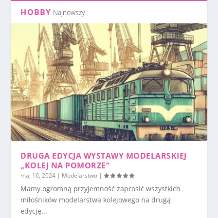
HOBBY
Najnowszy
DRUGA EDYCJA WYSTAWY MODELARSKIEJ
„KOLEJ NA POMORZE”
maj 16, 2024
|
Modelarstwo
|
Mamy ogromną przyjemność zaprosić wszystkich
miłośników modelarstwa kolejowego na drugą
edycję...