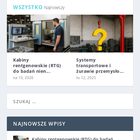
WSZYSTKO
Najnowszy
Kabiny
Systemy
rentgenowskie (RTG)
transportowe i
do badań nien...
żurawie przemysło...
lut 10, 2026
lis 12, 2025
NAJNOWSZE WPISY
Kabiny rentgenowskie (RTG) do badań