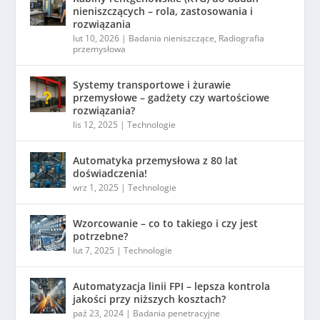
nieniszczących – rola, zastosowania i
rozwiązania
lut 10, 2026
|
Badania nieniszczące
,
Radiografia
przemysłowa
Systemy transportowe i żurawie
przemysłowe – gadżety czy wartościowe
rozwiązania?
lis 12, 2025
|
Technologie
Automatyka przemysłowa z 80 lat
doświadczenia!
wrz 1, 2025
|
Technologie
Wzorcowanie – co to takiego i czy jest
potrzebne?
lut 7, 2025
|
Technologie
Automatyzacja linii FPI – lepsza kontrola
jakości przy niższych kosztach?
paź 23, 2024
|
Badania penetracyjne