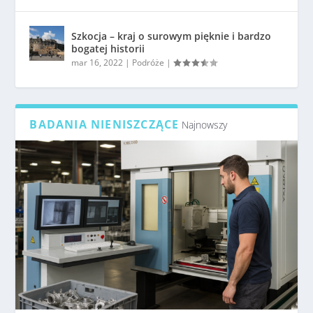
Szkocja – kraj o surowym pięknie i bardzo
bogatej historii
mar 16, 2022
|
Podróże
|
BADANIA NIENISZCZĄCE
Najnowszy