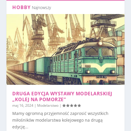
HOBBY
Najnowszy
DRUGA EDYCJA WYSTAWY MODELARSKIEJ
„KOLEJ NA POMORZE”
maj 16, 2024
|
Modelarstwo
|
Mamy ogromną przyjemność zaprosić wszystkich
miłośników modelarstwa kolejowego na drugą
edycję...