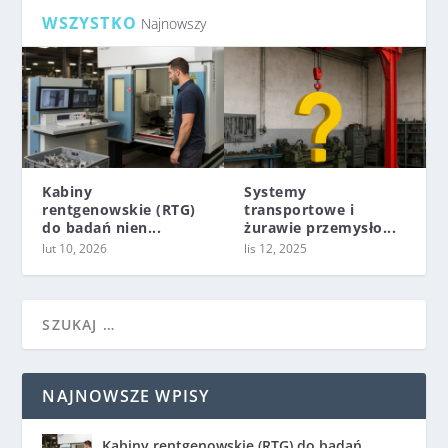
WSZYSTKO
Najnowszy
Kabiny
Systemy
rentgenowskie (RTG)
transportowe i
do badań nien...
żurawie przemysło...
lut 10, 2026
lis 12, 2025
NAJNOWSZE WPISY
Kabiny rentgenowskie (RTG) do badań