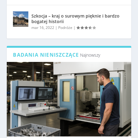
Szkocja – kraj o surowym pięknie i bardzo
bogatej historii
mar 16, 2022
|
Podróże
|
BADANIA NIENISZCZĄCE
Najnowszy