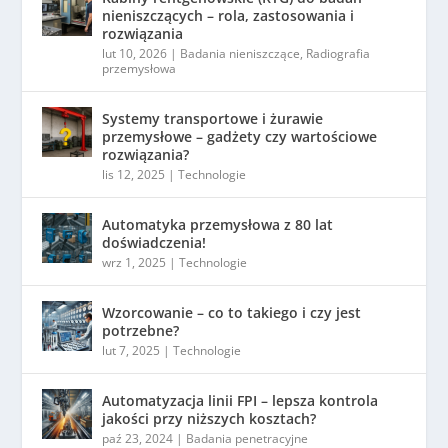
nieniszczących – rola, zastosowania i
rozwiązania
lut 10, 2026
|
Badania nieniszczące
,
Radiografia
przemysłowa
Systemy transportowe i żurawie
przemysłowe – gadżety czy wartościowe
rozwiązania?
lis 12, 2025
|
Technologie
Automatyka przemysłowa z 80 lat
doświadczenia!
wrz 1, 2025
|
Technologie
Wzorcowanie – co to takiego i czy jest
potrzebne?
lut 7, 2025
|
Technologie
Automatyzacja linii FPI – lepsza kontrola
jakości przy niższych kosztach?
paź 23, 2024
|
Badania penetracyjne