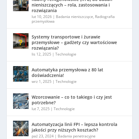
nieniszczących – rola, zastosowania i
rozwiązania
lut 10, 2026
|
Badania nieniszczące
,
Radiografia
przemysłowa
Systemy transportowe i żurawie
przemysłowe – gadżety czy wartościowe
rozwiązania?
lis 12, 2025
|
Technologie
Automatyka przemysłowa z 80 lat
doświadczenia!
wrz 1, 2025
|
Technologie
Wzorcowanie – co to takiego i czy jest
potrzebne?
lut 7, 2025
|
Technologie
Automatyzacja linii FPI – lepsza kontrola
jakości przy niższych kosztach?
paź 23, 2024
|
Badania penetracyjne