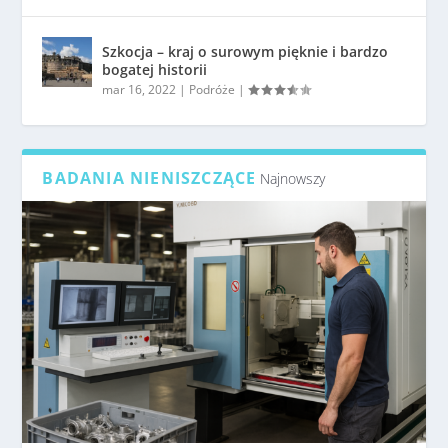
Szkocja – kraj o surowym pięknie i bardzo
bogatej historii
mar 16, 2022
|
Podróże
|
BADANIA NIENISZCZĄCE
Najnowszy