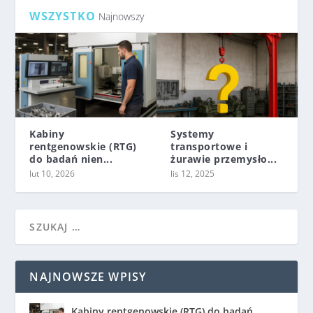
WSZYSTKO
Najnowszy
Kabiny
Systemy
rentgenowskie (RTG)
transportowe i
do badań nien...
żurawie przemysło...
lut 10, 2026
lis 12, 2025
NAJNOWSZE WPISY
Kabiny rentgenowskie (RTG) do badań