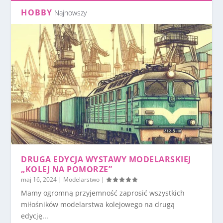
HOBBY
Najnowszy
DRUGA EDYCJA WYSTAWY MODELARSKIEJ
„KOLEJ NA POMORZE”
maj 16, 2024
|
Modelarstwo
|
Mamy ogromną przyjemność zaprosić wszystkich
miłośników modelarstwa kolejowego na drugą
edycję...