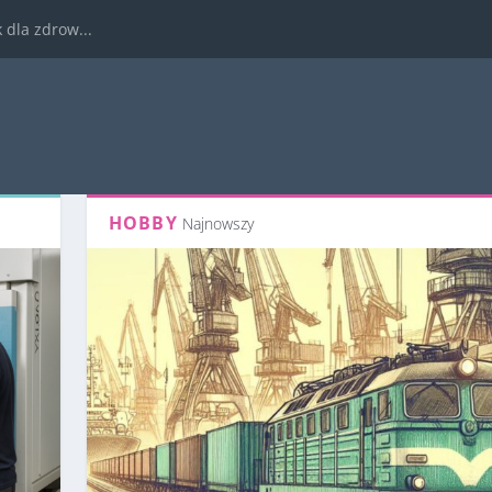
dla zdrow...
HOBBY
Najnowszy