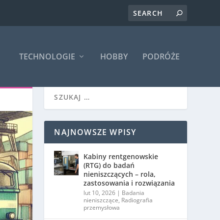
TECHNOLOGIE
HOBBY
PODRÓŻE
NAJNOWSZE WPISY
Kabiny rentgenowskie
(RTG) do badań
nieniszczących – rola,
zastosowania i rozwiązania
lut 10, 2026
|
Badania
nieniszczące
,
Radiografia
przemysłowa