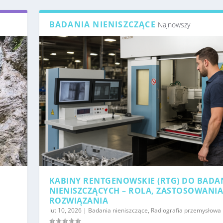
BADANIA NIENISZCZĄCE
Najnowszy
KABINY RENTGENOWSKIE (RTG) DO BADA
NIENISZCZĄCYCH – ROLA, ZASTOSOWANIA
ROZWIĄZANIA
lut 10, 2026
|
Badania nieniszczące
,
Radiografia przemysłowa