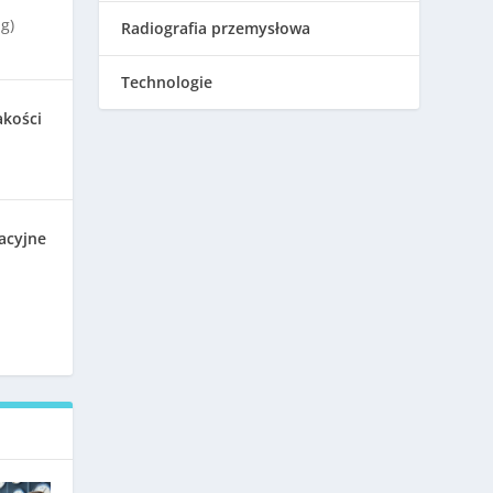
g)
Radiografia przemysłowa
Technologie
akości
acyjne