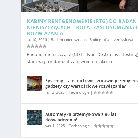
KABINY RENTGENOWSKIE (RTG) DO BADAŃ
NIENISZCZĄCYCH – ROLA, ZASTOSOWANIA I
ROZWIĄZANIA
lut 10, 2026
|
Badania nieniszczące
,
Radiografia przemysłowa
|
Badania nieniszczące (NDT – Non-Destructive Testing
stanowią fundament zapewnienia jakości i...
Systemy transportowe i żurawie przemysło
gadżety czy wartościowe rozwiązania?
lis 12, 2025
|
Technologie
|
Automatyka przemysłowa z 80 lat
doświadczenia!
wrz 1, 2025
|
Technologie
|