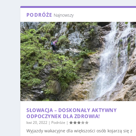
PODRÓŻE
Najnowszy
SŁOWACJA – DOSKONAŁY AKTYWNY
ODPOCZYNEK DLA ZDROWIA!
kwi 20, 2022
|
Podróże
|
Wyjazdy wakacyjne dla większości osób kojarzą się z