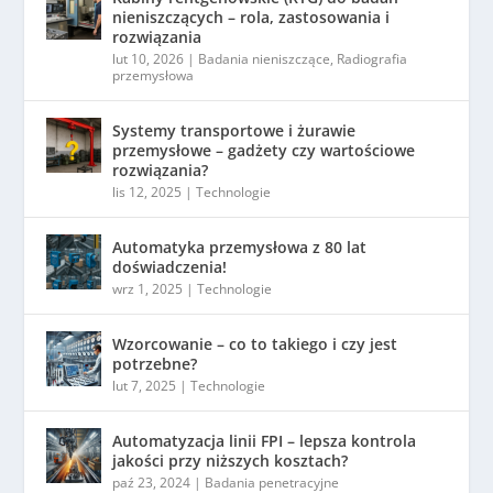
nieniszczących – rola, zastosowania i
rozwiązania
lut 10, 2026
|
Badania nieniszczące
,
Radiografia
przemysłowa
Systemy transportowe i żurawie
przemysłowe – gadżety czy wartościowe
rozwiązania?
lis 12, 2025
|
Technologie
Automatyka przemysłowa z 80 lat
doświadczenia!
wrz 1, 2025
|
Technologie
Wzorcowanie – co to takiego i czy jest
potrzebne?
lut 7, 2025
|
Technologie
Automatyzacja linii FPI – lepsza kontrola
jakości przy niższych kosztach?
paź 23, 2024
|
Badania penetracyjne