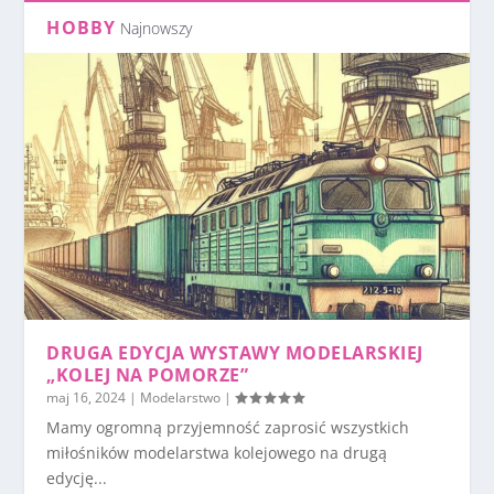
HOBBY
Najnowszy
DRUGA EDYCJA WYSTAWY MODELARSKIEJ
„KOLEJ NA POMORZE”
maj 16, 2024
|
Modelarstwo
|
Mamy ogromną przyjemność zaprosić wszystkich
miłośników modelarstwa kolejowego na drugą
edycję...