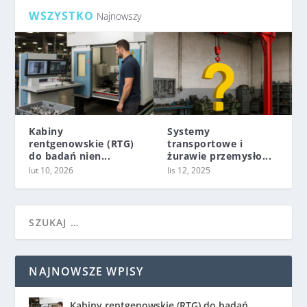
WSZYSTKO
Najnowszy
Kabiny
Systemy
rentgenowskie (RTG)
transportowe i
do badań nien...
żurawie przemysło...
lut 10, 2026
lis 12, 2025
NAJNOWSZE WPISY
Kabiny rentgenowskie (RTG) do badań