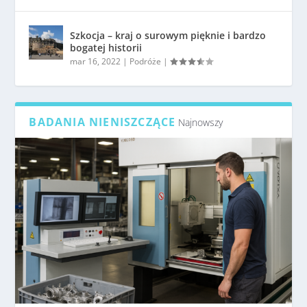
Szkocja – kraj o surowym pięknie i bardzo
bogatej historii
mar 16, 2022
|
Podróże
|
BADANIA NIENISZCZĄCE
Najnowszy