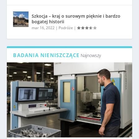
Szkocja – kraj o surowym pięknie i bardzo
bogatej historii
mar 16, 2022
|
Podróże
|
BADANIA NIENISZCZĄCE
Najnowszy