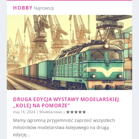
HOBBY
Najnowszy
DRUGA EDYCJA WYSTAWY MODELARSKIEJ
„KOLEJ NA POMORZE”
maj 16, 2024
|
Modelarstwo
|
Mamy ogromną przyjemność zaprosić wszystkich
miłośników modelarstwa kolejowego na drugą
edycję...