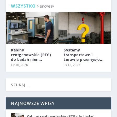
WSZYSTKO
Najnowszy
Kabiny
Systemy
rentgenowskie (RTG)
transportowe i
do badań nien...
żurawie przemysło...
lut 10, 2026
lis 12, 2025
NAJNOWSZE WPISY
Kabiny rentgenowskie (RTG) do badań