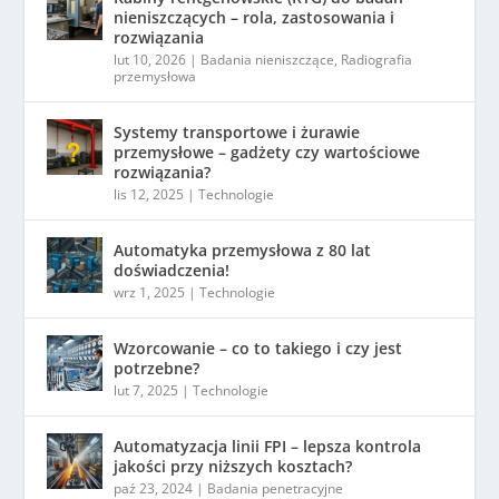
nieniszczących – rola, zastosowania i
rozwiązania
lut 10, 2026
|
Badania nieniszczące
,
Radiografia
przemysłowa
Systemy transportowe i żurawie
przemysłowe – gadżety czy wartościowe
rozwiązania?
lis 12, 2025
|
Technologie
Automatyka przemysłowa z 80 lat
doświadczenia!
wrz 1, 2025
|
Technologie
Wzorcowanie – co to takiego i czy jest
potrzebne?
lut 7, 2025
|
Technologie
Automatyzacja linii FPI – lepsza kontrola
jakości przy niższych kosztach?
paź 23, 2024
|
Badania penetracyjne