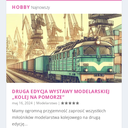
HOBBY
Najnowszy
DRUGA EDYCJA WYSTAWY MODELARSKIEJ
„KOLEJ NA POMORZE”
maj 16, 2024
|
Modelarstwo
|
Mamy ogromną przyjemność zaprosić wszystkich
miłośników modelarstwa kolejowego na drugą
edycję...