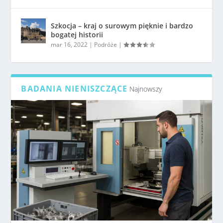
Szkocja – kraj o surowym pięknie i bardzo
bogatej historii
mar 16, 2022
|
Podróże
|
BADANIA NIENISZCZĄCE
Najnowszy