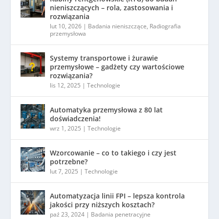
nieniszczących – rola, zastosowania i
rozwiązania
lut 10, 2026
|
Badania nieniszczące
,
Radiografia
przemysłowa
Systemy transportowe i żurawie
przemysłowe – gadżety czy wartościowe
rozwiązania?
lis 12, 2025
|
Technologie
Automatyka przemysłowa z 80 lat
doświadczenia!
wrz 1, 2025
|
Technologie
Wzorcowanie – co to takiego i czy jest
potrzebne?
lut 7, 2025
|
Technologie
Automatyzacja linii FPI – lepsza kontrola
jakości przy niższych kosztach?
paź 23, 2024
|
Badania penetracyjne