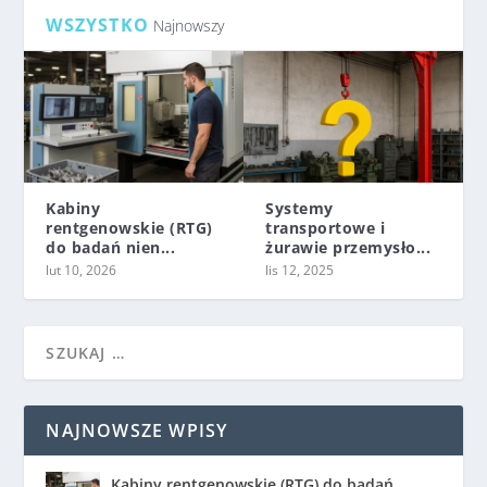
WSZYSTKO
Najnowszy
Kabiny
Systemy
rentgenowskie (RTG)
transportowe i
do badań nien...
żurawie przemysło...
lut 10, 2026
lis 12, 2025
NAJNOWSZE WPISY
Kabiny rentgenowskie (RTG) do badań