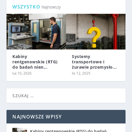
WSZYSTKO
Najnowszy
Kabiny
Systemy
rentgenowskie (RTG)
transportowe i
do badań nien...
żurawie przemysło...
lut 10, 2026
lis 12, 2025
NAJNOWSZE WPISY
Kabiny rentgenowskie (RTG) do badań