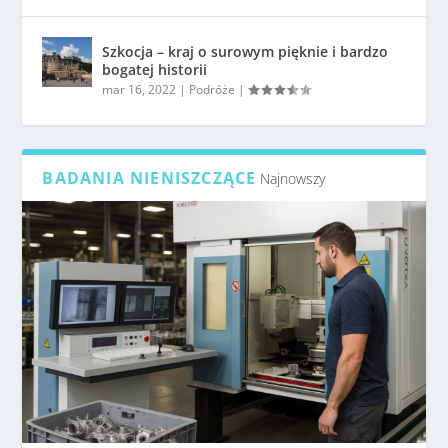
Szkocja – kraj o surowym pięknie i bardzo
bogatej historii
mar 16, 2022
|
Podróże
|
BADANIA NIENISZCZĄCE
Najnowszy