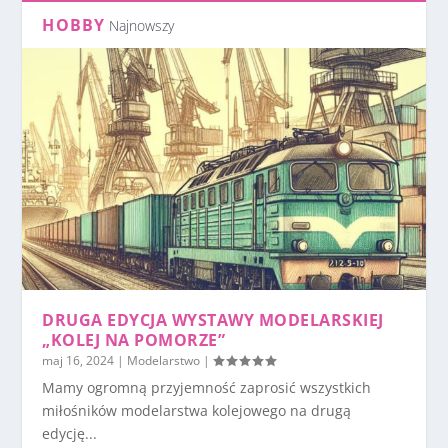
HOBBY
Najnowszy
DRUGA EDYCJA WYSTAWY MODELARSKIEJ
„KOLEJ NA POMORZE”
maj 16, 2024
|
Modelarstwo
|
Mamy ogromną przyjemność zaprosić wszystkich
miłośników modelarstwa kolejowego na drugą
edycję...