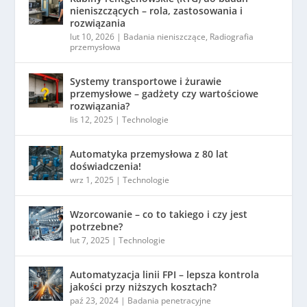
nieniszczących – rola, zastosowania i
rozwiązania
lut 10, 2026
|
Badania nieniszczące
,
Radiografia
przemysłowa
Systemy transportowe i żurawie
przemysłowe – gadżety czy wartościowe
rozwiązania?
lis 12, 2025
|
Technologie
Automatyka przemysłowa z 80 lat
doświadczenia!
wrz 1, 2025
|
Technologie
Wzorcowanie – co to takiego i czy jest
potrzebne?
lut 7, 2025
|
Technologie
Automatyzacja linii FPI – lepsza kontrola
jakości przy niższych kosztach?
paź 23, 2024
|
Badania penetracyjne