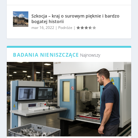
Szkocja – kraj o surowym pięknie i bardzo
bogatej historii
mar 16, 2022
|
Podróże
|
BADANIA NIENISZCZĄCE
Najnowszy