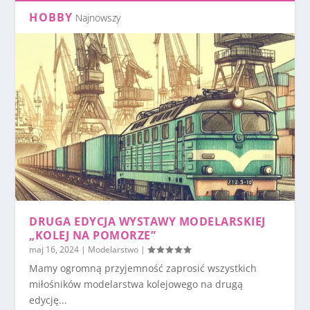
HOBBY
Najnowszy
DRUGA EDYCJA WYSTAWY MODELARSKIEJ
„KOLEJ NA POMORZE”
maj 16, 2024
|
Modelarstwo
|
Mamy ogromną przyjemność zaprosić wszystkich
miłośników modelarstwa kolejowego na drugą
edycję...