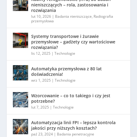
nieniszczących – rola, zastosowania i
rozwiązania
lut 10, 2026
|
Badania nieniszczące
,
Radiografia
przemysłowa
Systemy transportowe i żurawie
przemysłowe – gadżety czy wartościowe
rozwiązania?
lis 12, 2025
|
Technologie
Automatyka przemysłowa z 80 lat
doświadczenia!
wrz 1, 2025
|
Technologie
Wzorcowanie – co to takiego i czy jest
potrzebne?
lut 7, 2025
|
Technologie
Automatyzacja linii FPI – lepsza kontrola
jakości przy niższych kosztach?
paź 23, 2024
|
Badania penetracyjne