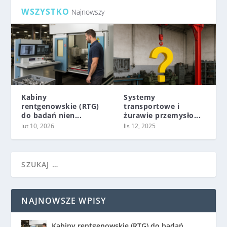
WSZYSTKO
Najnowszy
Kabiny
Systemy
rentgenowskie (RTG)
transportowe i
do badań nien...
żurawie przemysło...
lut 10, 2026
lis 12, 2025
NAJNOWSZE WPISY
Kabiny rentgenowskie (RTG) do badań