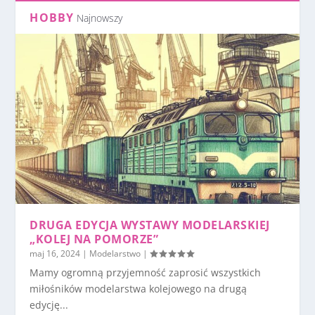
HOBBY
Najnowszy
DRUGA EDYCJA WYSTAWY MODELARSKIEJ
„KOLEJ NA POMORZE”
maj 16, 2024
|
Modelarstwo
|
Mamy ogromną przyjemność zaprosić wszystkich
miłośników modelarstwa kolejowego na drugą
edycję...