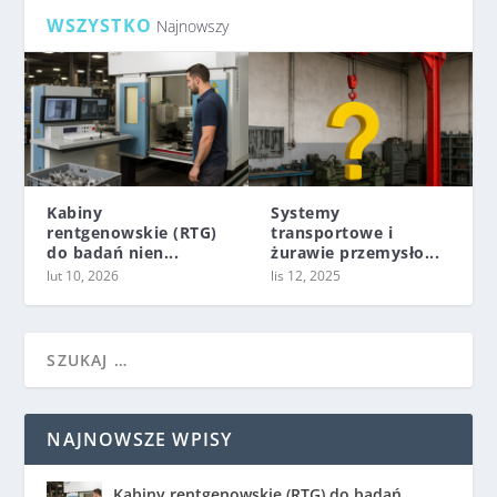
WSZYSTKO
Najnowszy
Kabiny
Systemy
rentgenowskie (RTG)
transportowe i
do badań nien...
żurawie przemysło...
lut 10, 2026
lis 12, 2025
NAJNOWSZE WPISY
Kabiny rentgenowskie (RTG) do badań