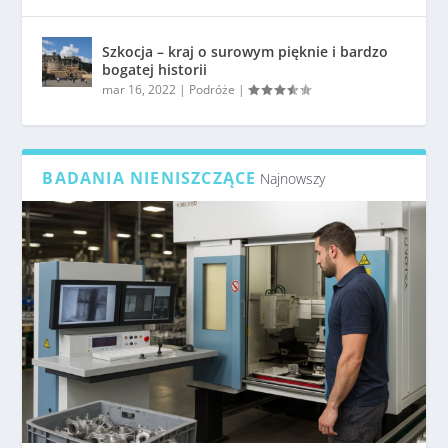
Szkocja – kraj o surowym pięknie i bardzo
bogatej historii
mar 16, 2022
|
Podróże
|
BADANIA NIENISZCZĄCE
Najnowszy