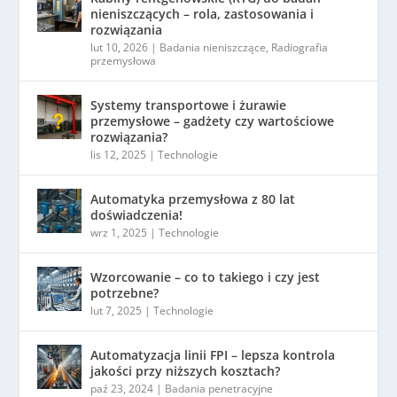
nieniszczących – rola, zastosowania i
rozwiązania
lut 10, 2026
|
Badania nieniszczące
,
Radiografia
przemysłowa
Systemy transportowe i żurawie
przemysłowe – gadżety czy wartościowe
rozwiązania?
lis 12, 2025
|
Technologie
Automatyka przemysłowa z 80 lat
doświadczenia!
wrz 1, 2025
|
Technologie
Wzorcowanie – co to takiego i czy jest
potrzebne?
lut 7, 2025
|
Technologie
Automatyzacja linii FPI – lepsza kontrola
jakości przy niższych kosztach?
paź 23, 2024
|
Badania penetracyjne