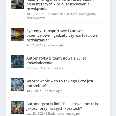
nieniszczących – rola, zastosowania i
rozwiązania
lut 10, 2026
|
Badania nieniszczące
,
Radiografia
przemysłowa
Systemy transportowe i żurawie
przemysłowe – gadżety czy wartościowe
rozwiązania?
lis 12, 2025
|
Technologie
Automatyka przemysłowa z 80 lat
doświadczenia!
wrz 1, 2025
|
Technologie
Wzorcowanie – co to takiego i czy jest
potrzebne?
lut 7, 2025
|
Technologie
Automatyzacja linii FPI – lepsza kontrola
jakości przy niższych kosztach?
paź 23, 2024
|
Badania penetracyjne