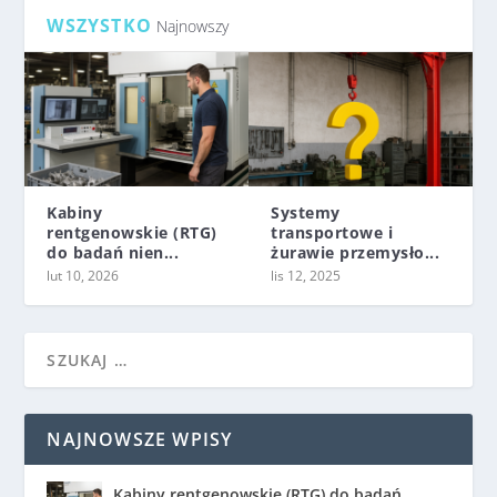
WSZYSTKO
Najnowszy
Kabiny
Systemy
rentgenowskie (RTG)
transportowe i
do badań nien...
żurawie przemysło...
lut 10, 2026
lis 12, 2025
NAJNOWSZE WPISY
Kabiny rentgenowskie (RTG) do badań