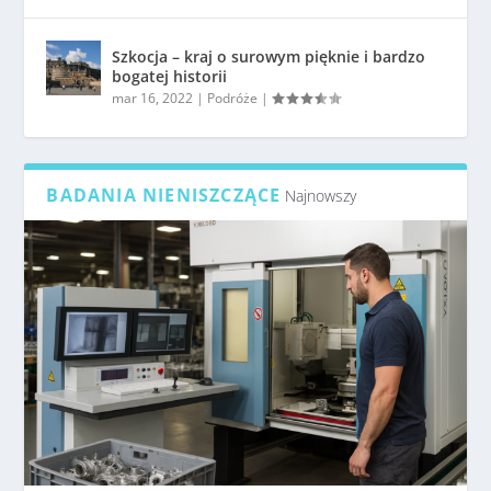
Szkocja – kraj o surowym pięknie i bardzo
bogatej historii
mar 16, 2022
|
Podróże
|
BADANIA NIENISZCZĄCE
Najnowszy