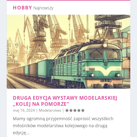
HOBBY
Najnowszy
DRUGA EDYCJA WYSTAWY MODELARSKIEJ
„KOLEJ NA POMORZE”
maj 16, 2024
|
Modelarstwo
|
Mamy ogromną przyjemność zaprosić wszystkich
miłośników modelarstwa kolejowego na drugą
edycję...