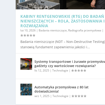
KABINY RENTGENOWSKIE (RTG) DO BADAŃ
NIENISZCZĄCYCH – ROLA, ZASTOSOWANIA I
ROZWIĄZANIA
lut 10, 2026
|
Badania nieniszczące
,
Radiografia przemysłowa
|
Badania nieniszczące (NDT – Non-Destructive Testing
stanowią fundament zapewnienia jakości i...
Systemy transportowe i żurawie przemysło
gadżety czy wartościowe rozwiązania?
lis 12, 2025
|
Technologie
|
Automatyka przemysłowa z 80 lat
doświadczenia!
wrz 1, 2025
|
Technologie
|