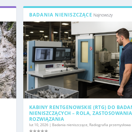
BADANIA NIENISZCZĄCE
Najnowszy
KABINY RENTGENOWSKIE (RTG) DO BADA
NIENISZCZĄCYCH – ROLA, ZASTOSOWANIA
ROZWIĄZANIA
lut 10, 2026
|
Badania nieniszczące
,
Radiografia przemysłowa