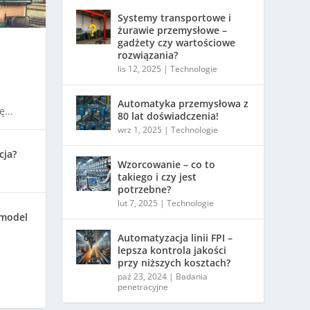
Systemy transportowe i
żurawie przemysłowe –
gadżety czy wartościowe
rozwiązania?
lis 12, 2025
|
Technologie
Automatyka przemysłowa z
...
80 lat doświadczenia!
wrz 1, 2025
|
Technologie
cja?
Wzorcowanie – co to
takiego i czy jest
potrzebne?
lut 7, 2025
|
Technologie
 model
Automatyzacja linii FPI –
lepsza kontrola jakości
przy niższych kosztach?
paź 23, 2024
|
Badania
penetracyjne