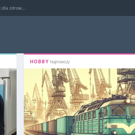
dla zdrow...
HOBBY
Najnowszy