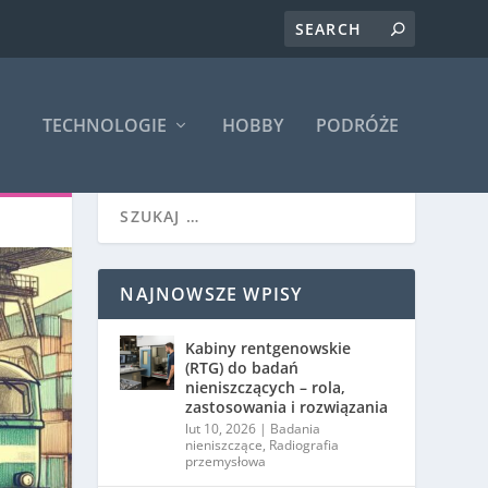
TECHNOLOGIE
HOBBY
PODRÓŻE
NAJNOWSZE WPISY
Kabiny rentgenowskie
(RTG) do badań
nieniszczących – rola,
zastosowania i rozwiązania
lut 10, 2026
|
Badania
nieniszczące
,
Radiografia
przemysłowa