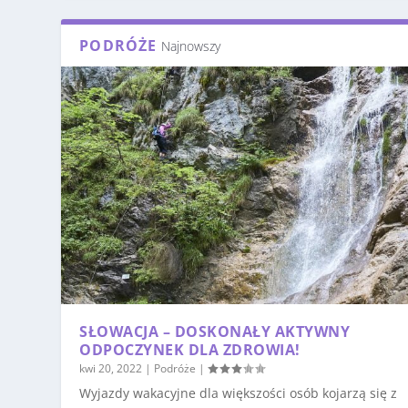
PODRÓŻE
Najnowszy
SŁOWACJA – DOSKONAŁY AKTYWNY
ODPOCZYNEK DLA ZDROWIA!
kwi 20, 2022
|
Podróże
|
Wyjazdy wakacyjne dla większości osób kojarzą się z