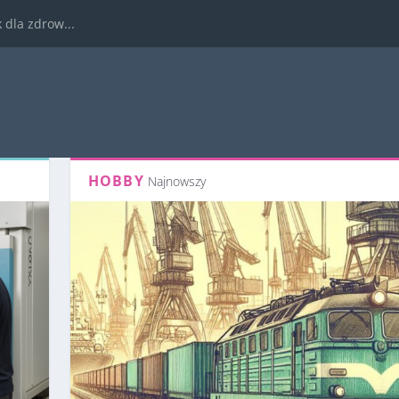
dla zdrow...
HOBBY
Najnowszy