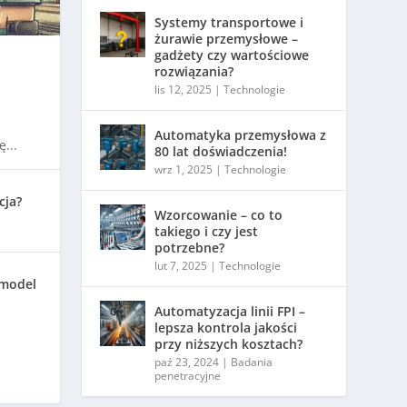
Systemy transportowe i
żurawie przemysłowe –
gadżety czy wartościowe
rozwiązania?
lis 12, 2025
|
Technologie
Automatyka przemysłowa z
...
80 lat doświadczenia!
wrz 1, 2025
|
Technologie
cja?
Wzorcowanie – co to
takiego i czy jest
potrzebne?
lut 7, 2025
|
Technologie
 model
Automatyzacja linii FPI –
lepsza kontrola jakości
przy niższych kosztach?
paź 23, 2024
|
Badania
penetracyjne