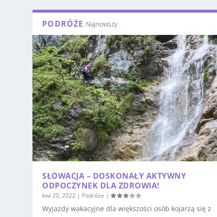
PODRÓŻE
Najnowszy
SŁOWACJA – DOSKONAŁY AKTYWNY
ODPOCZYNEK DLA ZDROWIA!
kwi 20, 2022
|
Podróże
|
Wyjazdy wakacyjne dla większości osób kojarzą się z