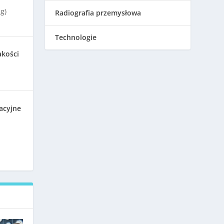
g)
Radiografia przemysłowa
Technologie
akości
acyjne