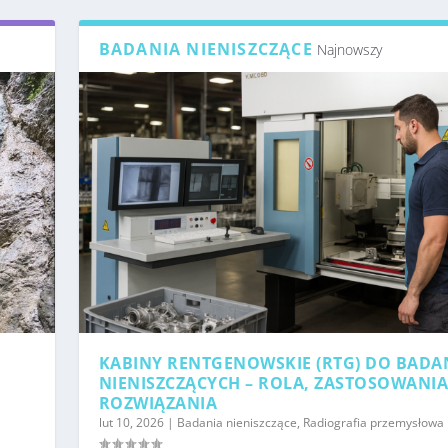
BADANIA NIENISZCZĄCE
Najnowszy
KABINY RENTGENOWSKIE (RTG) DO BADA
NIENISZCZĄCYCH – ROLA, ZASTOSOWANIA
ROZWIĄZANIA
lut 10, 2026
|
Badania nieniszczące
,
Radiografia przemysłowa