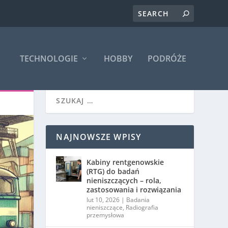
TECHNOLOGIE
HOBBY
PODRÓŻE
NAJNOWSZE WPISY
Kabiny rentgenowskie
(RTG) do badań
nieniszczących – rola,
zastosowania i rozwiązania
lut 10, 2026
|
Badania
nieniszczące
,
Radiografia
przemysłowa