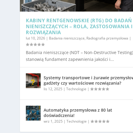
KABINY RENTGENOWSKIE (RTG) DO BADAŃ
NIENISZCZĄCYCH – ROLA, ZASTOSOWANIA I
ROZWIĄZANIA
lut 10, 2026
|
Badania nieniszczące
,
Radiografia przemysłowa
|
Badania nieniszczące (NDT – Non-Destructive Testing
stanowią fundament zapewnienia jakości i...
Systemy transportowe i żurawie przemysło
gadżety czy wartościowe rozwiązania?
lis 12, 2025
|
Technologie
|
Automatyka przemysłowa z 80 lat
doświadczenia!
wrz 1, 2025
|
Technologie
|