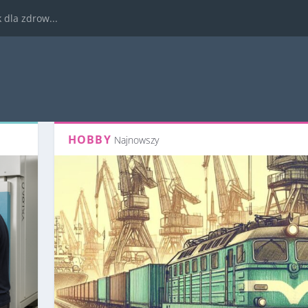
dla zdrow...
HOBBY
Najnowszy