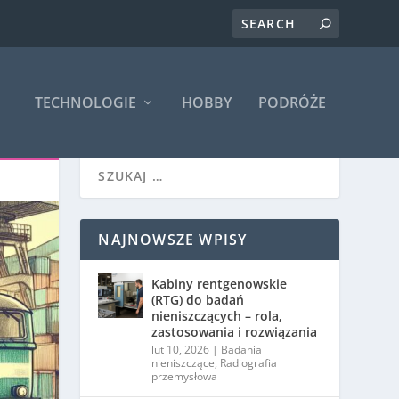
TECHNOLOGIE
HOBBY
PODRÓŻE
NAJNOWSZE WPISY
Kabiny rentgenowskie
(RTG) do badań
nieniszczących – rola,
zastosowania i rozwiązania
lut 10, 2026
|
Badania
nieniszczące
,
Radiografia
przemysłowa