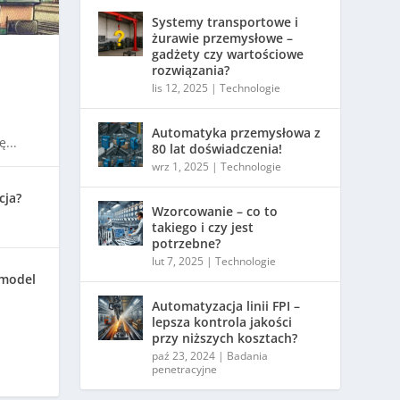
Systemy transportowe i
żurawie przemysłowe –
gadżety czy wartościowe
rozwiązania?
lis 12, 2025
|
Technologie
Automatyka przemysłowa z
...
80 lat doświadczenia!
wrz 1, 2025
|
Technologie
cja?
Wzorcowanie – co to
takiego i czy jest
potrzebne?
lut 7, 2025
|
Technologie
 model
Automatyzacja linii FPI –
lepsza kontrola jakości
przy niższych kosztach?
paź 23, 2024
|
Badania
penetracyjne