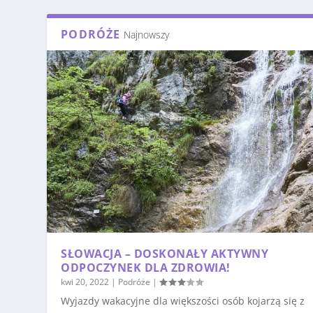
PODRÓŻE
Najnowszy
SŁOWACJA – DOSKONAŁY AKTYWNY
ODPOCZYNEK DLA ZDROWIA!
kwi 20, 2022
|
Podróże
|
Wyjazdy wakacyjne dla większości osób kojarzą się z