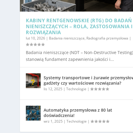
KABINY RENTGENOWSKIE (RTG) DO BADAŃ
NIENISZCZĄCYCH – ROLA, ZASTOSOWANIA I
ROZWIĄZANIA
lut 10, 2026
|
Badania nieniszczące
,
Radiografia przemysłowa
|
Badania nieniszczące (NDT – Non-Destructive Testing
stanowią fundament zapewnienia jakości i...
Systemy transportowe i żurawie przemysło
gadżety czy wartościowe rozwiązania?
lis 12, 2025
|
Technologie
|
Automatyka przemysłowa z 80 lat
doświadczenia!
wrz 1, 2025
|
Technologie
|