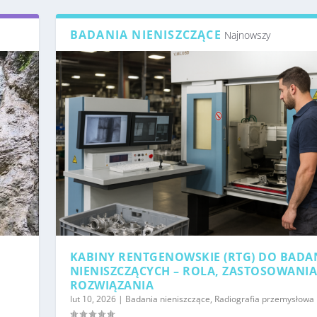
BADANIA NIENISZCZĄCE
Najnowszy
KABINY RENTGENOWSKIE (RTG) DO BADA
NIENISZCZĄCYCH – ROLA, ZASTOSOWANIA
ROZWIĄZANIA
lut 10, 2026
|
Badania nieniszczące
,
Radiografia przemysłowa