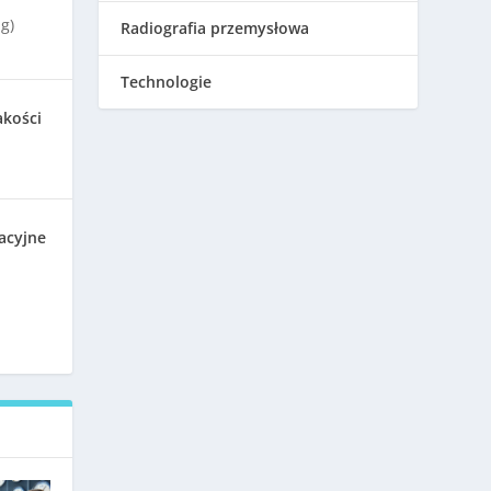
g)
Radiografia przemysłowa
Technologie
akości
acyjne