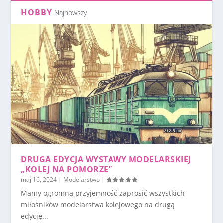
HOBBY
Najnowszy
DRUGA EDYCJA WYSTAWY MODELARSKIEJ
„KOLEJ NA POMORZE”
maj 16, 2024
|
Modelarstwo
|
Mamy ogromną przyjemność zaprosić wszystkich
miłośników modelarstwa kolejowego na drugą
edycję...