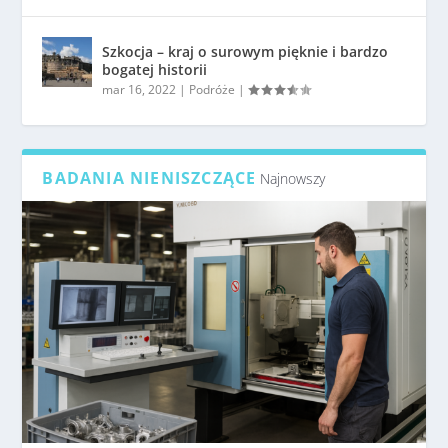
Szkocja – kraj o surowym pięknie i bardzo
bogatej historii
mar 16, 2022
|
Podróże
|
BADANIA NIENISZCZĄCE
Najnowszy