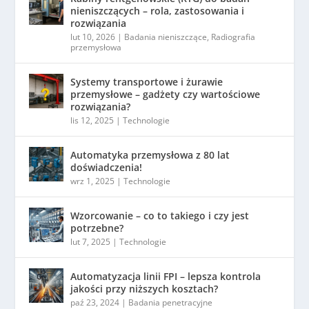
nieniszczących – rola, zastosowania i
rozwiązania
lut 10, 2026
|
Badania nieniszczące
,
Radiografia
przemysłowa
Systemy transportowe i żurawie
przemysłowe – gadżety czy wartościowe
rozwiązania?
lis 12, 2025
|
Technologie
Automatyka przemysłowa z 80 lat
doświadczenia!
wrz 1, 2025
|
Technologie
Wzorcowanie – co to takiego i czy jest
potrzebne?
lut 7, 2025
|
Technologie
Automatyzacja linii FPI – lepsza kontrola
jakości przy niższych kosztach?
paź 23, 2024
|
Badania penetracyjne