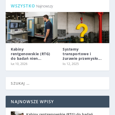
WSZYSTKO
Najnowszy
Kabiny
Systemy
rentgenowskie (RTG)
transportowe i
do badań nien...
żurawie przemysło...
lut 10, 2026
lis 12, 2025
NAJNOWSZE WPISY
Kabiny rentgenowskie (RTG) do badań