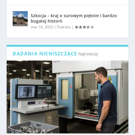
Szkocja – kraj o surowym pięknie i bardzo
bogatej historii
mar 16, 2022
|
Podróże
|
BADANIA NIENISZCZĄCE
Najnowszy