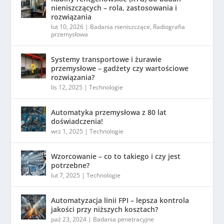
nieniszczących – rola, zastosowania i
rozwiązania
lut 10, 2026
|
Badania nieniszczące
,
Radiografia
przemysłowa
Systemy transportowe i żurawie
przemysłowe – gadżety czy wartościowe
rozwiązania?
lis 12, 2025
|
Technologie
Automatyka przemysłowa z 80 lat
doświadczenia!
wrz 1, 2025
|
Technologie
Wzorcowanie – co to takiego i czy jest
potrzebne?
lut 7, 2025
|
Technologie
Automatyzacja linii FPI – lepsza kontrola
jakości przy niższych kosztach?
paź 23, 2024
|
Badania penetracyjne