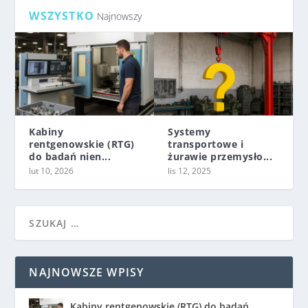
WSZYSTKO
Najnowszy
Kabiny
Systemy
rentgenowskie (RTG)
transportowe i
do badań nien...
żurawie przemysło...
lut 10, 2026
lis 12, 2025
NAJNOWSZE WPISY
Kabiny rentgenowskie (RTG) do badań