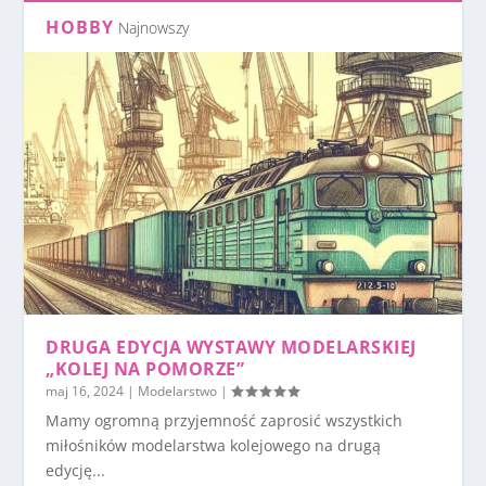
HOBBY
Najnowszy
DRUGA EDYCJA WYSTAWY MODELARSKIEJ
„KOLEJ NA POMORZE”
maj 16, 2024
|
Modelarstwo
|
Mamy ogromną przyjemność zaprosić wszystkich
miłośników modelarstwa kolejowego na drugą
edycję...