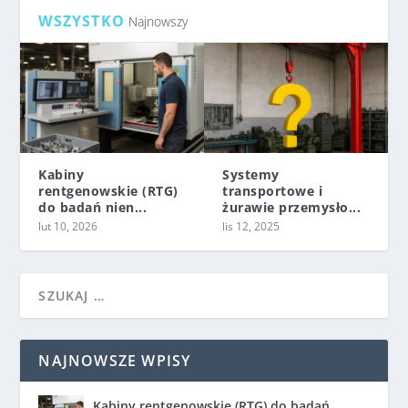
WSZYSTKO
Najnowszy
Kabiny
Systemy
rentgenowskie (RTG)
transportowe i
do badań nien...
żurawie przemysło...
lut 10, 2026
lis 12, 2025
NAJNOWSZE WPISY
Kabiny rentgenowskie (RTG) do badań