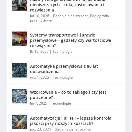
nieniszczących – rola, zastosowania i
rozwiązania
lut 10, 2026
|
Badania nieniszczące
,
Radiografia
przemysłowa
Systemy transportowe i żurawie
przemysłowe – gadżety czy wartościowe
rozwiązania?
lis 12, 2025
|
Technologie
Automatyka przemysłowa z 80 lat
doświadczenia!
wrz 1, 2025
|
Technologie
Wzorcowanie – co to takiego i czy jest
potrzebne?
lut 7, 2025
|
Technologie
Automatyzacja linii FPI – lepsza kontrola
jakości przy niższych kosztach?
paź 23, 2024
|
Badania penetracyjne