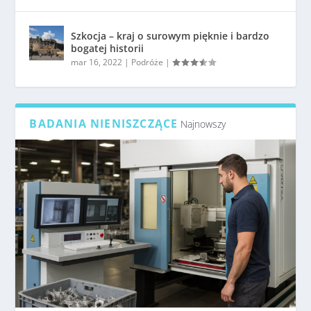
Szkocja – kraj o surowym pięknie i bardzo
bogatej historii
mar 16, 2022
|
Podróże
|
BADANIA NIENISZCZĄCE
Najnowszy