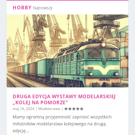
HOBBY
Najnowszy
DRUGA EDYCJA WYSTAWY MODELARSKIEJ
„KOLEJ NA POMORZE”
maj 16, 2024
|
Modelarstwo
|
Mamy ogromną przyjemność zaprosić wszystkich
miłośników modelarstwa kolejowego na drugą
edycję...