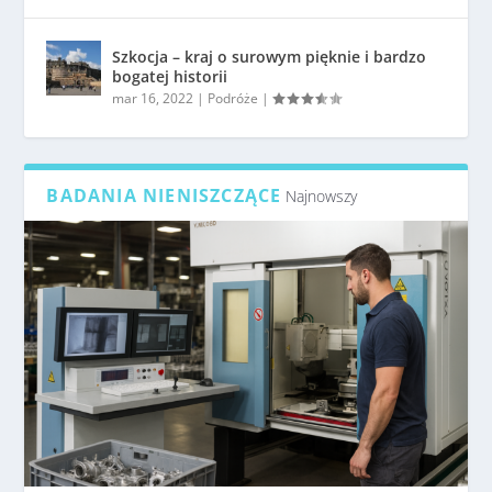
Szkocja – kraj o surowym pięknie i bardzo
bogatej historii
mar 16, 2022
|
Podróże
|
BADANIA NIENISZCZĄCE
Najnowszy