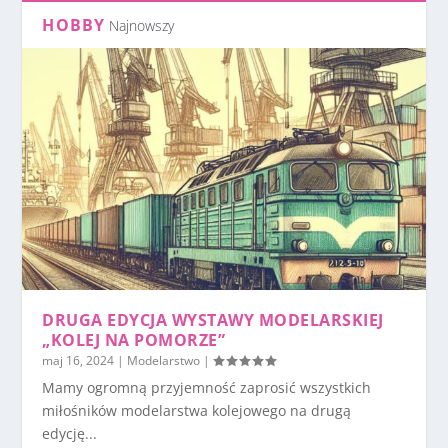
HOBBY
Najnowszy
DRUGA EDYCJA WYSTAWY MODELARSKIEJ
„KOLEJ NA POMORZE”
maj 16, 2024
|
Modelarstwo
|
Mamy ogromną przyjemność zaprosić wszystkich
miłośników modelarstwa kolejowego na drugą
edycję...