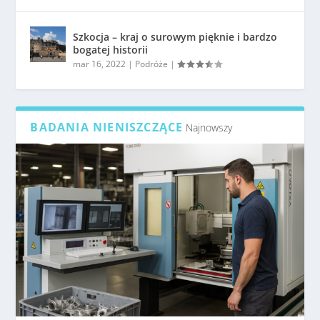
Szkocja – kraj o surowym pięknie i bardzo
bogatej historii
mar 16, 2022
|
Podróże
|
BADANIA NIENISZCZĄCE
Najnowszy