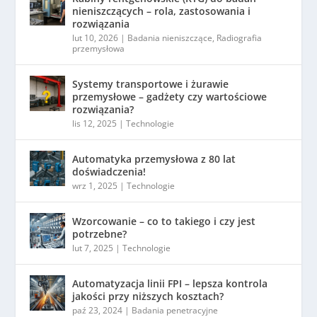
nieniszczących – rola, zastosowania i
rozwiązania
lut 10, 2026
|
Badania nieniszczące
,
Radiografia
przemysłowa
Systemy transportowe i żurawie
przemysłowe – gadżety czy wartościowe
rozwiązania?
lis 12, 2025
|
Technologie
Automatyka przemysłowa z 80 lat
doświadczenia!
wrz 1, 2025
|
Technologie
Wzorcowanie – co to takiego i czy jest
potrzebne?
lut 7, 2025
|
Technologie
Automatyzacja linii FPI – lepsza kontrola
jakości przy niższych kosztach?
paź 23, 2024
|
Badania penetracyjne