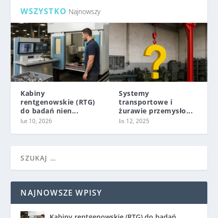
WSZYSTKO
Najnowszy
Kabiny
Systemy
rentgenowskie (RTG)
transportowe i
do badań nien...
żurawie przemysło...
lut 10, 2026
lis 12, 2025
NAJNOWSZE WPISY
Kabiny rentgenowskie (RTG) do badań