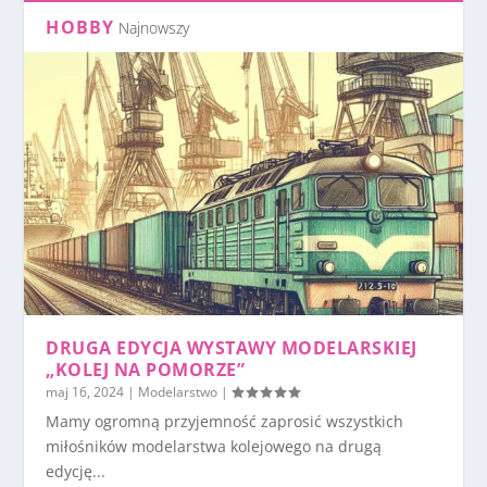
HOBBY
Najnowszy
DRUGA EDYCJA WYSTAWY MODELARSKIEJ
„KOLEJ NA POMORZE”
maj 16, 2024
|
Modelarstwo
|
Mamy ogromną przyjemność zaprosić wszystkich
miłośników modelarstwa kolejowego na drugą
edycję...