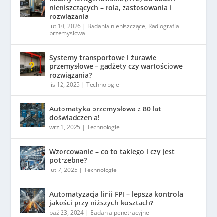
nieniszczących – rola, zastosowania i
rozwiązania
lut 10, 2026
|
Badania nieniszczące
,
Radiografia
przemysłowa
Systemy transportowe i żurawie
przemysłowe – gadżety czy wartościowe
rozwiązania?
lis 12, 2025
|
Technologie
Automatyka przemysłowa z 80 lat
doświadczenia!
wrz 1, 2025
|
Technologie
Wzorcowanie – co to takiego i czy jest
potrzebne?
lut 7, 2025
|
Technologie
Automatyzacja linii FPI – lepsza kontrola
jakości przy niższych kosztach?
paź 23, 2024
|
Badania penetracyjne