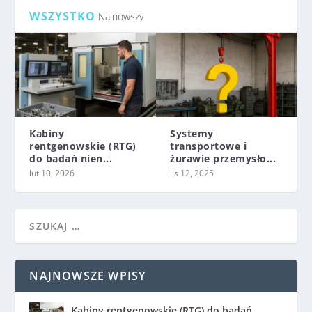
WSZYSTKO
Najnowszy
Kabiny
Systemy
rentgenowskie (RTG)
transportowe i
do badań nien...
żurawie przemysło...
lut 10, 2026
lis 12, 2025
NAJNOWSZE WPISY
Kabiny rentgenowskie (RTG) do badań