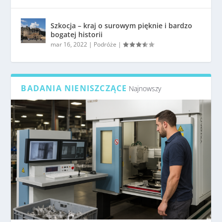
Szkocja – kraj o surowym pięknie i bardzo
bogatej historii
mar 16, 2022
|
Podróże
|
BADANIA NIENISZCZĄCE
Najnowszy