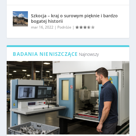
Szkocja – kraj o surowym pięknie i bardzo
bogatej historii
mar 16, 2022
|
Podróże
|
BADANIA NIENISZCZĄCE
Najnowszy