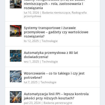
nieniszczących – rola, zastosowania i
rozwiązania
lut 10, 2026
|
Badania nieniszczące
,
Radiografia
przemysłowa
Systemy transportowe i żurawie
przemysłowe – gadżety czy wartościowe
rozwiązania?
lis 12, 2025
|
Technologie
Automatyka przemysłowa z 80 lat
doświadczenia!
wrz 1, 2025
|
Technologie
Wzorcowanie – co to takiego i czy jest
potrzebne?
lut 7, 2025
|
Technologie
Automatyzacja linii FPI – lepsza kontrola
jakości przy niższych kosztach?
paź 23, 2024
|
Badania penetracyjne