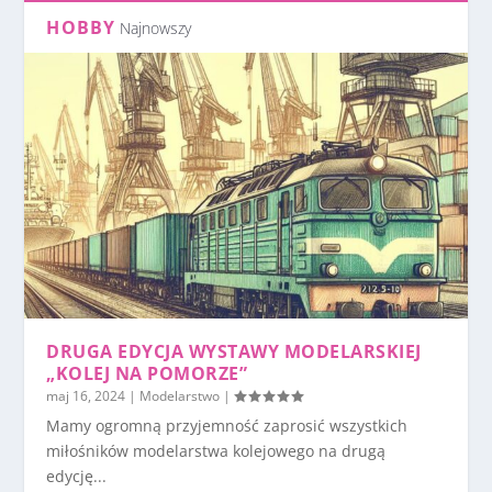
HOBBY
Najnowszy
DRUGA EDYCJA WYSTAWY MODELARSKIEJ
„KOLEJ NA POMORZE”
maj 16, 2024
|
Modelarstwo
|
Mamy ogromną przyjemność zaprosić wszystkich
miłośników modelarstwa kolejowego na drugą
edycję...