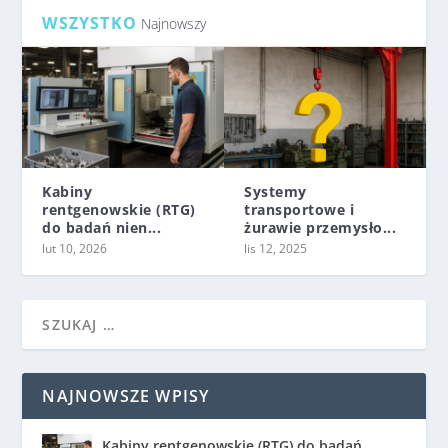
WSZYSTKO
Najnowszy
Kabiny
Systemy
rentgenowskie (RTG)
transportowe i
do badań nien...
żurawie przemysło...
lut 10, 2026
lis 12, 2025
NAJNOWSZE WPISY
Kabiny rentgenowskie (RTG) do badań