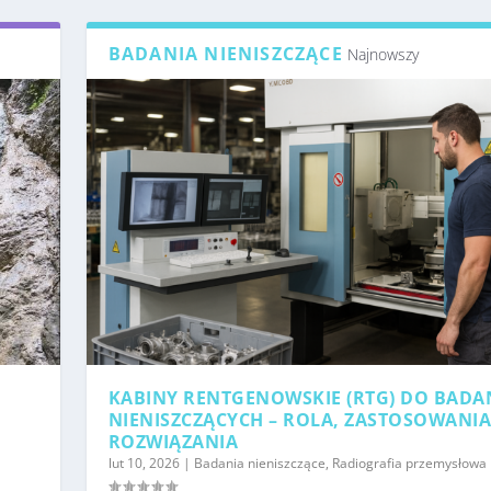
BADANIA NIENISZCZĄCE
Najnowszy
KABINY RENTGENOWSKIE (RTG) DO BADA
NIENISZCZĄCYCH – ROLA, ZASTOSOWANIA
ROZWIĄZANIA
lut 10, 2026
|
Badania nieniszczące
,
Radiografia przemysłowa