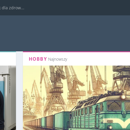
dla zdrow...
HOBBY
Najnowszy