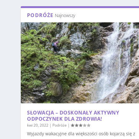
PODRÓŻE
Najnowszy
SŁOWACJA – DOSKONAŁY AKTYWNY
ODPOCZYNEK DLA ZDROWIA!
kwi 20, 2022
|
Podróże
|
Wyjazdy wakacyjne dla większości osób kojarzą się z