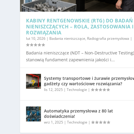
KABINY RENTGENOWSKIE (RTG) DO BADAŃ
NIENISZCZĄCYCH – ROLA, ZASTOSOWANIA I
ROZWIĄZANIA
lut 10, 2026
|
Badania nieniszczące
,
Radiografia przemysłowa
|
Badania nieniszczące (NDT – Non-Destructive Testing
stanowią fundament zapewnienia jakości i...
Systemy transportowe i żurawie przemysło
gadżety czy wartościowe rozwiązania?
lis 12, 2025
|
Technologie
|
Automatyka przemysłowa z 80 lat
doświadczenia!
wrz 1, 2025
|
Technologie
|