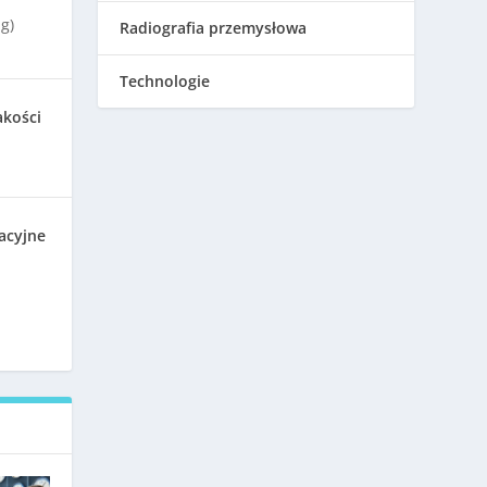
g)
Radiografia przemysłowa
Technologie
akości
acyjne