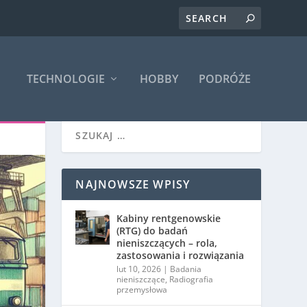
TECHNOLOGIE
HOBBY
PODRÓŻE
NAJNOWSZE WPISY
Kabiny rentgenowskie
(RTG) do badań
nieniszczących – rola,
zastosowania i rozwiązania
lut 10, 2026
|
Badania
nieniszczące
,
Radiografia
przemysłowa