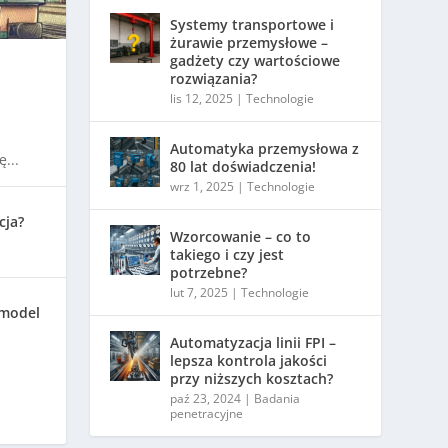
Systemy transportowe i
żurawie przemysłowe –
gadżety czy wartościowe
rozwiązania?
lis 12, 2025
|
Technologie
Automatyka przemysłowa z
...
80 lat doświadczenia!
wrz 1, 2025
|
Technologie
cja?
Wzorcowanie – co to
takiego i czy jest
potrzebne?
lut 7, 2025
|
Technologie
 model
Automatyzacja linii FPI –
lepsza kontrola jakości
przy niższych kosztach?
paź 23, 2024
|
Badania
penetracyjne