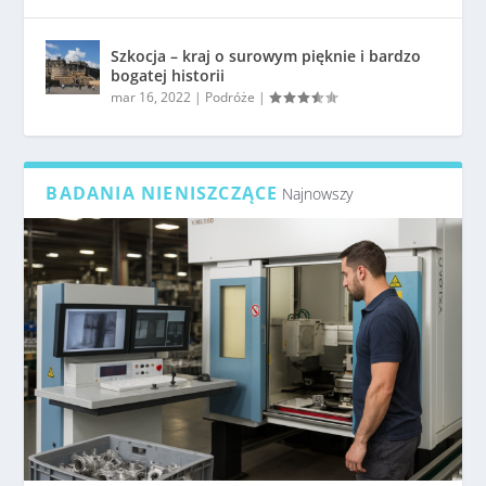
Szkocja – kraj o surowym pięknie i bardzo
bogatej historii
mar 16, 2022
|
Podróże
|
BADANIA NIENISZCZĄCE
Najnowszy