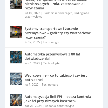
nieniszczących – rola, zastosowania i
rozwiązania
lut 10, 2026
|
Badania nieniszczące
,
Radiografia
przemysłowa
Systemy transportowe i żurawie
przemysłowe – gadżety czy wartościowe
rozwiązania?
lis 12, 2025
|
Technologie
Automatyka przemysłowa z 80 lat
doświadczenia!
wrz 1, 2025
|
Technologie
Wzorcowanie – co to takiego i czy jest
potrzebne?
lut 7, 2025
|
Technologie
Automatyzacja linii FPI – lepsza kontrola
jakości przy niższych kosztach?
paź 23, 2024
|
Badania penetracyjne