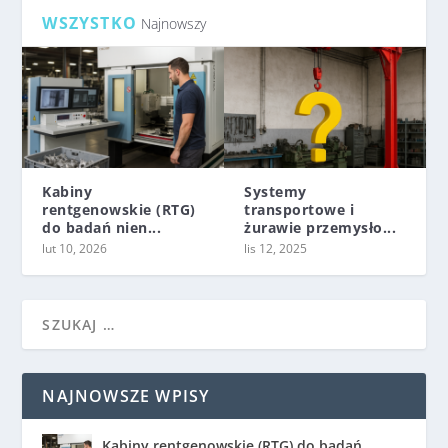
WSZYSTKO
Najnowszy
Kabiny
Systemy
rentgenowskie (RTG)
transportowe i
do badań nien...
żurawie przemysło...
lut 10, 2026
lis 12, 2025
NAJNOWSZE WPISY
Kabiny rentgenowskie (RTG) do badań