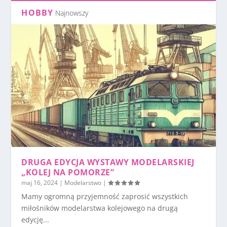
HOBBY
Najnowszy
DRUGA EDYCJA WYSTAWY MODELARSKIEJ
„KOLEJ NA POMORZE”
maj 16, 2024
|
Modelarstwo
|
Mamy ogromną przyjemność zaprosić wszystkich
miłośników modelarstwa kolejowego na drugą
edycję...