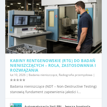
KABINY RENTGENOWSKIE (RTG) DO BADAŃ
NIENISZCZĄCYCH – ROLA, ZASTOSOWANIA I
ROZWIĄZANIA
lut 10, 2026
|
Badania nieniszczące
,
Radiografia przemysłowa
|
Badania nieniszczące (NDT – Non-Destructive Testing)
stanowią fundament zapewnienia jakości i...
Automatyzacja linii FPI – lepsza kontrola