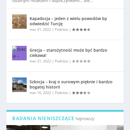
totalnym relaksem i odpoczynkiem… ale...
Kapadocja – jeden z wielu powodów by
odwiedzić Turcję
mar 31, 2022
|
Podróże
|
Grecja – starożytność może być bardzo
ciekawa!
mar 21, 2022
|
Podróże
|
Szkocja – kraj o surowym pięknie i bardzo
bogatej historii
mar 16, 2022
|
Podróże
|
BADANIA NIENISZCZĄCE
Najnowszy