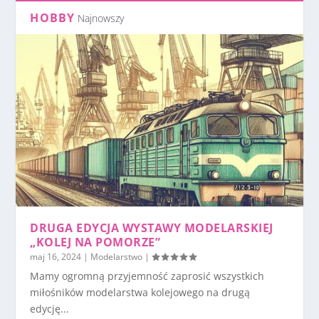
HOBBY
Najnowszy
DRUGA EDYCJA WYSTAWY MODELARSKIEJ
„KOLEJ NA POMORZE”
maj 16, 2024
|
Modelarstwo
|
Mamy ogromną przyjemność zaprosić wszystkich
miłośników modelarstwa kolejowego na drugą
edycję...