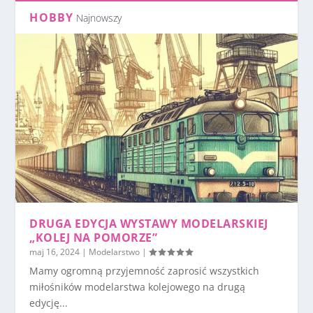
HOBBY
Najnowszy
DRUGA EDYCJA WYSTAWY MODELARSKIEJ
„KOLEJ NA POMORZE”
maj 16, 2024
|
Modelarstwo
|
Mamy ogromną przyjemność zaprosić wszystkich
miłośników modelarstwa kolejowego na drugą
edycję...