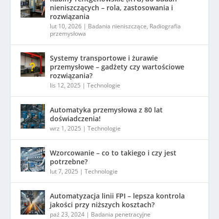
nieniszczących – rola, zastosowania i
rozwiązania
lut 10, 2026
|
Badania nieniszczące
,
Radiografia
przemysłowa
Systemy transportowe i żurawie
przemysłowe – gadżety czy wartościowe
rozwiązania?
lis 12, 2025
|
Technologie
Automatyka przemysłowa z 80 lat
doświadczenia!
wrz 1, 2025
|
Technologie
Wzorcowanie – co to takiego i czy jest
potrzebne?
lut 7, 2025
|
Technologie
Automatyzacja linii FPI – lepsza kontrola
jakości przy niższych kosztach?
paź 23, 2024
|
Badania penetracyjne