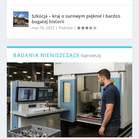
Szkocja – kraj o surowym pięknie i bardzo
bogatej historii
mar 16, 2022
|
Podróże
|
BADANIA NIENISZCZĄCE
Najnowszy