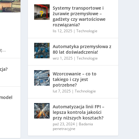
Systemy transportowe i
żurawie przemysłowe –
gadżety czy wartościowe
rozwiązania?
lis 12, 2025
|
Technologie
Automatyka przemysłowa z
...
80 lat doświadczenia!
wrz 1, 2025
|
Technologie
cja?
Wzorcowanie – co to
takiego i czy jest
potrzebne?
lut 7, 2025
|
Technologie
 model
Automatyzacja linii FPI –
lepsza kontrola jakości
przy niższych kosztach?
paź 23, 2024
|
Badania
penetracyjne