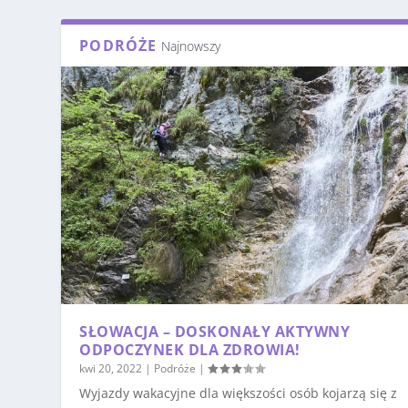
PODRÓŻE
Najnowszy
SŁOWACJA – DOSKONAŁY AKTYWNY
ODPOCZYNEK DLA ZDROWIA!
kwi 20, 2022
|
Podróże
|
Wyjazdy wakacyjne dla większości osób kojarzą się z