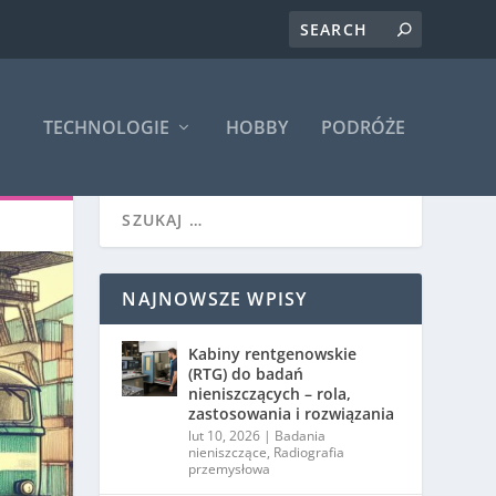
TECHNOLOGIE
HOBBY
PODRÓŻE
NAJNOWSZE WPISY
Kabiny rentgenowskie
(RTG) do badań
nieniszczących – rola,
zastosowania i rozwiązania
lut 10, 2026
|
Badania
nieniszczące
,
Radiografia
przemysłowa