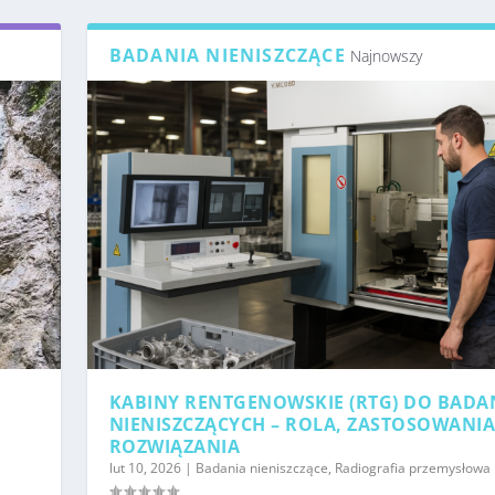
BADANIA NIENISZCZĄCE
Najnowszy
KABINY RENTGENOWSKIE (RTG) DO BADA
NIENISZCZĄCYCH – ROLA, ZASTOSOWANIA
ROZWIĄZANIA
lut 10, 2026
|
Badania nieniszczące
,
Radiografia przemysłowa