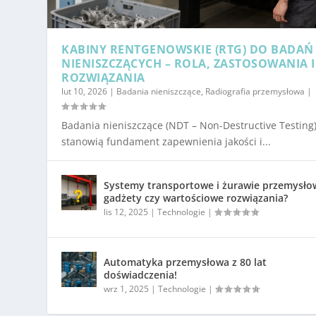
KABINY RENTGENOWSKIE (RTG) DO BADAŃ
NIENISZCZĄCYCH – ROLA, ZASTOSOWANIA I
ROZWIĄZANIA
lut 10, 2026
|
Badania nieniszczące
,
Radiografia przemysłowa
|
Badania nieniszczące (NDT – Non-Destructive Testing
stanowią fundament zapewnienia jakości i...
Systemy transportowe i żurawie przemysło
gadżety czy wartościowe rozwiązania?
lis 12, 2025
|
Technologie
|
Automatyka przemysłowa z 80 lat
doświadczenia!
wrz 1, 2025
|
Technologie
|