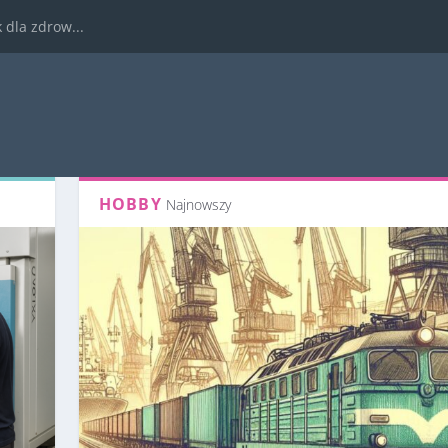
dla zdrow...
HOBBY
Najnowszy