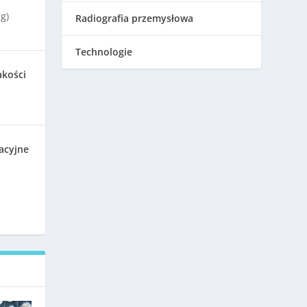
g)
Radiografia przemysłowa
Technologie
akości
acyjne