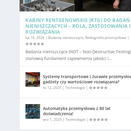
KABINY RENTGENOWSKIE (RTG) DO BADAŃ
NIENISZCZĄCYCH – ROLA, ZASTOSOWANIA I
ROZWIĄZANIA
lut 10, 2026
|
Badania nieniszczące
,
Radiografia przemysłowa
|
Badania nieniszczące (NDT – Non-Destructive Testing
stanowią fundament zapewnienia jakości i...
Systemy transportowe i żurawie przemysło
gadżety czy wartościowe rozwiązania?
lis 12, 2025
|
Technologie
|
Automatyka przemysłowa z 80 lat
doświadczenia!
wrz 1, 2025
|
Technologie
|