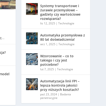
Systemy transportowe i
żurawie przemysłowe –
gadżety czy wartościowe
rozwiązania?
lis 12, 2025
|
Technologie
Automatyka przemysłowa z
...
80 lat doświadczenia!
wrz 1, 2025
|
Technologie
cja?
Wzorcowanie – co to
takiego i czy jest
potrzebne?
lut 7, 2025
|
Technologie
 model
Automatyzacja linii FPI –
lepsza kontrola jakości
przy niższych kosztach?
paź 23, 2024
|
Badania
penetracyjne