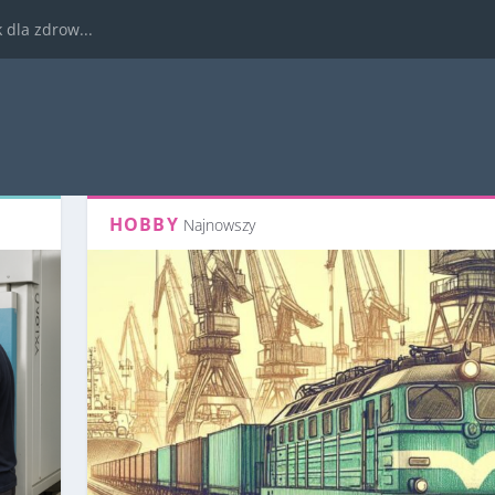
dla zdrow...
HOBBY
Najnowszy