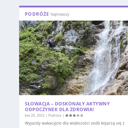
PODRÓŻE
Najnowszy
SŁOWACJA – DOSKONAŁY AKTYWNY
ODPOCZYNEK DLA ZDROWIA!
kwi 20, 2022
|
Podróże
|
Wyjazdy wakacyjne dla większości osób kojarzą się z