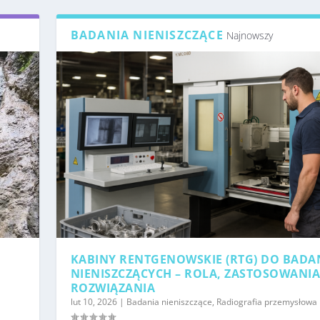
BADANIA NIENISZCZĄCE
Najnowszy
KABINY RENTGENOWSKIE (RTG) DO BADA
NIENISZCZĄCYCH – ROLA, ZASTOSOWANIA
ROZWIĄZANIA
lut 10, 2026
|
Badania nieniszczące
,
Radiografia przemysłowa