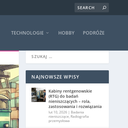
TECHNOLOGIE
HOBBY
PODRÓŻE
NAJNOWSZE WPISY
Kabiny rentgenowskie
(RTG) do badań
nieniszczących – rola,
zastosowania i rozwiązania
lut 10, 2026
|
Badania
nieniszczące
,
Radiografia
przemysłowa