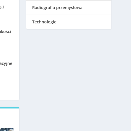
g)
Radiografia przemysłowa
Technologie
akości
acyjne