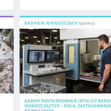
BADANIA NIENISZCZĄCE
Najnowszy
KABINY RENTGENOWSKIE (RTG) DO BADA
NIENISZCZĄCYCH – ROLA, ZASTOSOWANIA
ROZWIĄZANIA