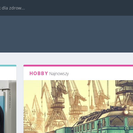
dla zdrow...
HOBBY
Najnowszy