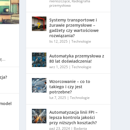
nieniszczące
,
Radiografia
przemysłowa
Systemy transportowe i
żurawie przemysłowe –
gadżety czy wartościowe
rozwiązania?
lis 12, 2025
|
Technologie
Automatyka przemysłowa z
...
80 lat doświadczenia!
wrz 1, 2025
|
Technologie
cja?
Wzorcowanie – co to
takiego i czy jest
potrzebne?
lut 7, 2025
|
Technologie
 model
Automatyzacja linii FPI –
lepsza kontrola jakości
przy niższych kosztach?
paź 23, 2024
|
Badania