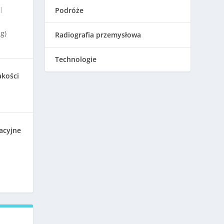
|
Podróże
g)
Radiografia przemysłowa
Technologie
akości
acyjne