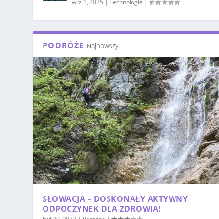
wrz 1, 2025
|
Technologie
|
PODRÓŻE
Najnowszy
SŁOWACJA – DOSKONAŁY AKTYWNY
ODPOCZYNEK DLA ZDROWIA!
kwi 20, 2022
|
Podróże
|