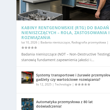
KABINY RENTGENOWSKIE (RTG) DO BADAŃ
NIENISZCZĄCYCH – ROLA, ZASTOSOWANIA I
ROZWIĄZANIA
lut 10, 2026
|
Badania nieniszczące
,
Radiografia przemysłowa
|
Badania nieniszczące (NDT – Non-Destructive Testing
stanowią fundament zapewnienia jakości i...
Systemy transportowe i żurawie przemysło
gadżety czy wartościowe rozwiązania?
lis 12, 2025
|
Technologie
|
Automatyka przemysłowa z 80 lat
doświadczenia!