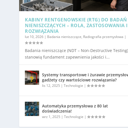
KABINY RENTGENOWSKIE (RTG) DO BADAŃ
NIENISZCZĄCYCH – ROLA, ZASTOSOWANIA I
ROZWIĄZANIA
lut 10, 2026
|
Badania nieniszczące
,
Radiografia przemysłowa
|
Badania nieniszczące (NDT – Non-Destructive Testing
stanowią fundament zapewnienia jakości i...
Systemy transportowe i żurawie przemysło
gadżety czy wartościowe rozwiązania?
lis 12, 2025
|
Technologie
|
Automatyka przemysłowa z 80 lat
doświadczenia!
wrz 1, 2025
|
Technologie
|