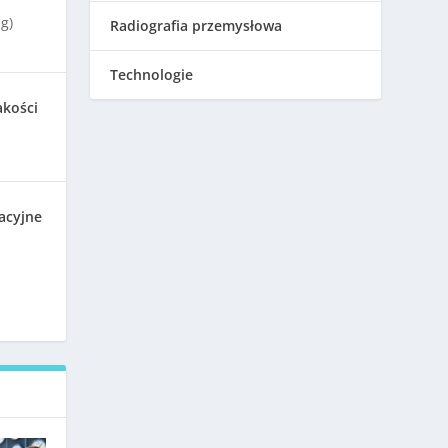
g)
Radiografia przemysłowa
Technologie
akości
acyjne