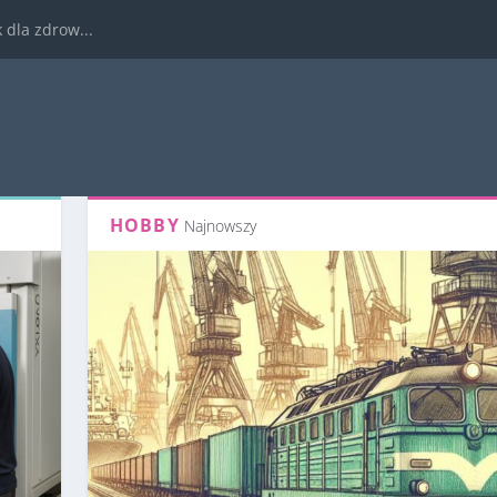
dla zdrow...
HOBBY
Najnowszy