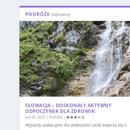
PODRÓŻE
Najnowszy
SŁOWACJA – DOSKONAŁY AKTYWNY
ODPOCZYNEK DLA ZDROWIA!
kwi 20, 2022
|
Podróże
|
Wyjazdy wakacyjne dla większości osób kojarzą się z