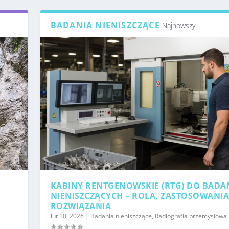
BADANIA NIENISZCZĄCE
Najnowszy
KABINY RENTGENOWSKIE (RTG) DO BADA
NIENISZCZĄCYCH – ROLA, ZASTOSOWANIA
ROZWIĄZANIA
lut 10, 2026
|
Badania nieniszczące
,
Radiografia przemysłowa