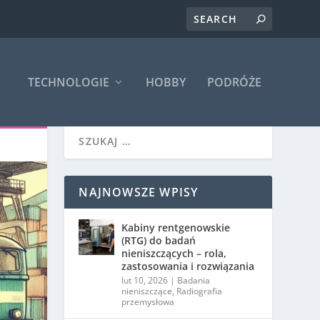
TECHNOLOGIE
HOBBY
PODRÓŻE
NAJNOWSZE WPISY
Kabiny rentgenowskie
(RTG) do badań
nieniszczących – rola,
zastosowania i rozwiązania
lut 10, 2026
|
Badania
nieniszczące
,
Radiografia
przemysłowa