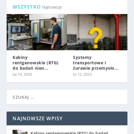
WSZYSTKO
Najnowszy
Kabiny
Systemy
rentgenowskie (RTG)
transportowe i
do badań nien...
żurawie przemysło...
lut 10, 2026
lis 12, 2025
NAJNOWSZE WPISY
Kabiny rentgenowskie (RTG) do badań