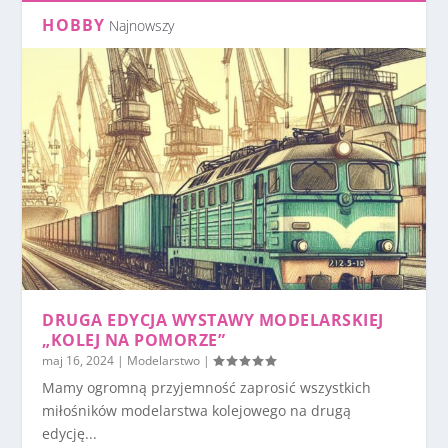
HOBBY
Najnowszy
DRUGA EDYCJA WYSTAWY MODELARSKIEJ
„KOLEJ NA POMORZE”
maj 16, 2024
|
Modelarstwo
|
Mamy ogromną przyjemność zaprosić wszystkich
miłośników modelarstwa kolejowego na drugą
edycję...