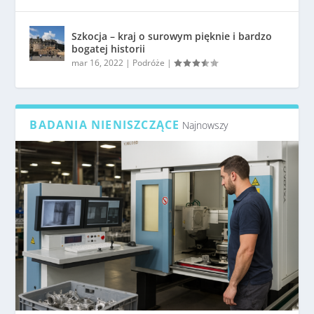
Szkocja – kraj o surowym pięknie i bardzo
bogatej historii
mar 16, 2022
|
Podróże
|
BADANIA NIENISZCZĄCE
Najnowszy