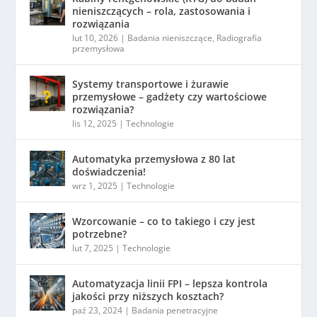
nieniszczących – rola, zastosowania i
rozwiązania
lut 10, 2026
|
Badania nieniszczące
,
Radiografia
przemysłowa
Systemy transportowe i żurawie
przemysłowe – gadżety czy wartościowe
rozwiązania?
lis 12, 2025
|
Technologie
Automatyka przemysłowa z 80 lat
doświadczenia!
wrz 1, 2025
|
Technologie
Wzorcowanie – co to takiego i czy jest
potrzebne?
lut 7, 2025
|
Technologie
Automatyzacja linii FPI – lepsza kontrola
jakości przy niższych kosztach?
paź 23, 2024
|
Badania penetracyjne