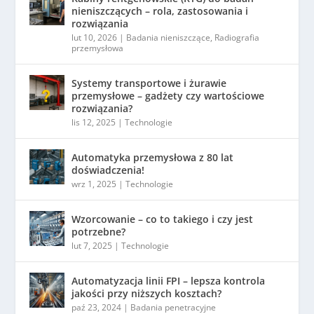
nieniszczących – rola, zastosowania i
rozwiązania
lut 10, 2026
|
Badania nieniszczące
,
Radiografia
przemysłowa
Systemy transportowe i żurawie
przemysłowe – gadżety czy wartościowe
rozwiązania?
lis 12, 2025
|
Technologie
Automatyka przemysłowa z 80 lat
doświadczenia!
wrz 1, 2025
|
Technologie
Wzorcowanie – co to takiego i czy jest
potrzebne?
lut 7, 2025
|
Technologie
Automatyzacja linii FPI – lepsza kontrola
jakości przy niższych kosztach?
paź 23, 2024
|
Badania penetracyjne