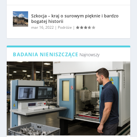
Szkocja – kraj o surowym pięknie i bardzo
bogatej historii
mar 16, 2022
|
Podróże
|
BADANIA NIENISZCZĄCE
Najnowszy