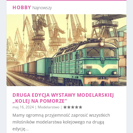
HOBBY
Najnowszy
DRUGA EDYCJA WYSTAWY MODELARSKIEJ
„KOLEJ NA POMORZE”
maj 16, 2024
|
Modelarstwo
|
Mamy ogromną przyjemność zaprosić wszystkich
miłośników modelarstwa kolejowego na drugą
edycję...