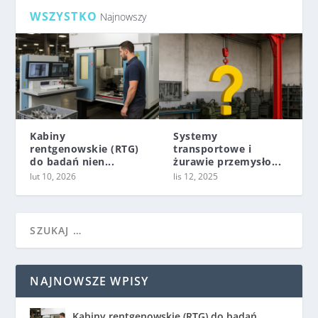
WSZYSTKO
Najnowszy
Kabiny
Systemy
rentgenowskie (RTG)
transportowe i
do badań nien...
żurawie przemysło...
lut 10, 2026
lis 12, 2025
NAJNOWSZE WPISY
Kabiny rentgenowskie (RTG) do badań