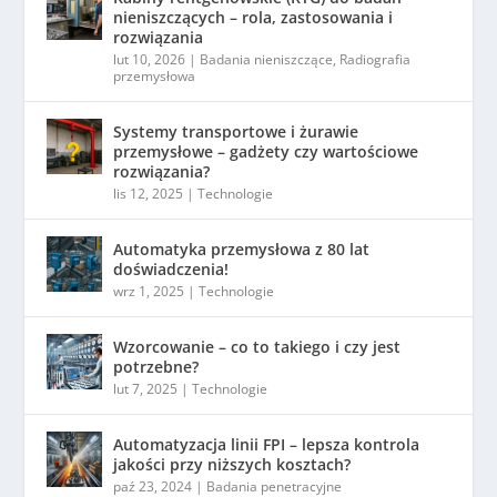
nieniszczących – rola, zastosowania i
rozwiązania
lut 10, 2026
|
Badania nieniszczące
,
Radiografia
przemysłowa
Systemy transportowe i żurawie
przemysłowe – gadżety czy wartościowe
rozwiązania?
lis 12, 2025
|
Technologie
Automatyka przemysłowa z 80 lat
doświadczenia!
wrz 1, 2025
|
Technologie
Wzorcowanie – co to takiego i czy jest
potrzebne?
lut 7, 2025
|
Technologie
Automatyzacja linii FPI – lepsza kontrola
jakości przy niższych kosztach?
paź 23, 2024
|
Badania penetracyjne