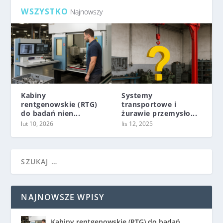
WSZYSTKO
Najnowszy
Kabiny
Systemy
rentgenowskie (RTG)
transportowe i
do badań nien...
żurawie przemysło...
lut 10, 2026
lis 12, 2025
NAJNOWSZE WPISY
Kabiny rentgenowskie (RTG) do badań