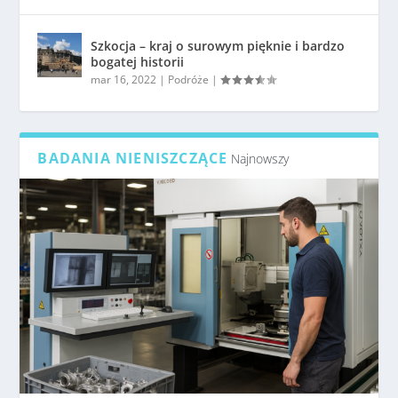
Szkocja – kraj o surowym pięknie i bardzo
bogatej historii
mar 16, 2022
|
Podróże
|
BADANIA NIENISZCZĄCE
Najnowszy