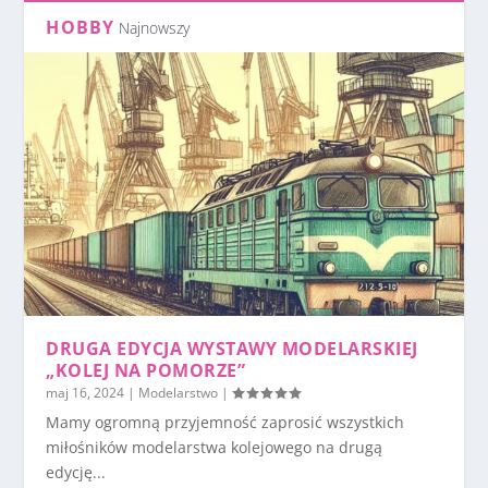
HOBBY
Najnowszy
DRUGA EDYCJA WYSTAWY MODELARSKIEJ
„KOLEJ NA POMORZE”
maj 16, 2024
|
Modelarstwo
|
Mamy ogromną przyjemność zaprosić wszystkich
miłośników modelarstwa kolejowego na drugą
edycję...