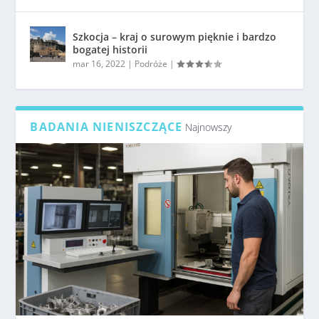
Szkocja – kraj o surowym pięknie i bardzo
bogatej historii
mar 16, 2022
|
Podróże
|
BADANIA NIENISZCZĄCE
Najnowszy