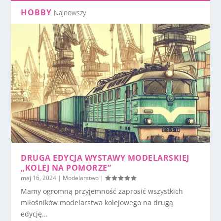
HOBBY
Najnowszy
DRUGA EDYCJA WYSTAWY MODELARSKIEJ
„KOLEJ NA POMORZE”
maj 16, 2024
|
Modelarstwo
|
Mamy ogromną przyjemność zaprosić wszystkich
miłośników modelarstwa kolejowego na drugą
edycję...