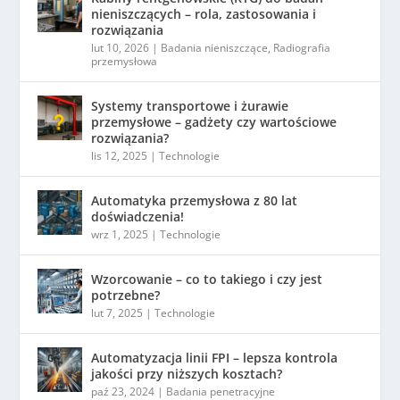
nieniszczących – rola, zastosowania i
rozwiązania
lut 10, 2026
|
Badania nieniszczące
,
Radiografia
przemysłowa
Systemy transportowe i żurawie
przemysłowe – gadżety czy wartościowe
rozwiązania?
lis 12, 2025
|
Technologie
Automatyka przemysłowa z 80 lat
doświadczenia!
wrz 1, 2025
|
Technologie
Wzorcowanie – co to takiego i czy jest
potrzebne?
lut 7, 2025
|
Technologie
Automatyzacja linii FPI – lepsza kontrola
jakości przy niższych kosztach?
paź 23, 2024
|
Badania penetracyjne