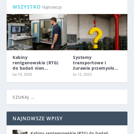
WSZYSTKO
Najnowszy
Kabiny
Systemy
rentgenowskie (RTG)
transportowe i
do badań nien...
żurawie przemysło...
lut 10, 2026
lis 12, 2025
NAJNOWSZE WPISY
Kabiny rentgenowskie (RTG) do badań